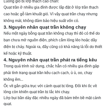
Luồng gió bị lớp thạch cao chắn:
Quạt trần ở nhiều gia đình được lắp đặt ở lớp trần thạch
cao hoặc gỗ làm khuất gió. Vì vậy quạt trần chạy nhưng
không mát, không đảm bảo hiệu suất vốn có.
3. Nguyên nhân quạt trần không chạy
Nếu một ngày bỗng quạt trần không chạy thì đó có thể do
bạn chưa mở nguồn điện, phích cắm lỏng lẻo hoặc dây
điện bị cháy. Ngoài ra, đây cũng có khả năng là lỗi do thiết
kế hoặc kỹ thuật.
4. Nguyên nhân quạt trần phát ra tiếng kêu
Trong quá trình sử dụng, chắc hẳn có nhiều gia đình gặp
phải tình trạng quạt trần kêu cạch cạch, ù ù, oo, chạy
không êm...
Ốc vít gắn giữa trục với cánh quạt bị lỏng. Đôi khi ốc vít
lỏng còn khiến quạt trần bị lắc khi chạy.
Lớp bụi bần dày đặc nhiều ngày đã bám trên bề mặt cánh
quạt.