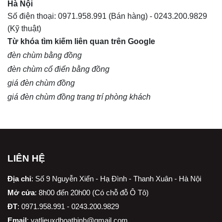
Hà Nội
Số điện thoại:
0971.958.991
(Bán hàng) -
0243.200.9829
(Kỹ thuật)
Từ khóa tìm kiếm liên quan trên Google
đèn chùm bằng đồng
đèn chùm cổ điển bằng đồng
giá đèn chùm đồng
giá đèn chùm đồng trang trí phòng khách
LIÊN HỆ
Địa chỉ
:
Số 9 Nguyễn Xiển - Hạ Đình - Thanh Xuân - Hà Nội
Mở cửa
: 8h00 đến 20h00 (Có chỗ đỗ Ô Tô)
ĐT
: 0971.958.991 - 0243.200.9829
Email
:
vatlieuxdhoathinh@gmail.com