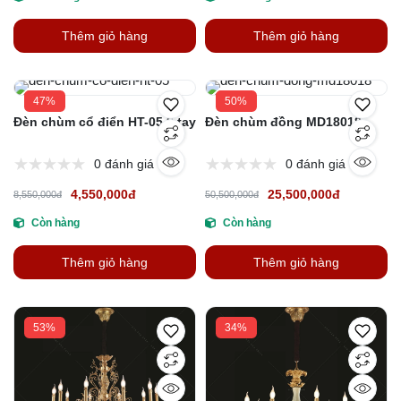
Thêm giỏ hàng
Thêm giỏ hàng
47%
50%
Đèn chùm cổ điển HT-05 8 tay
Đèn chùm đồng MD18018
0 đánh giá
0 đánh giá
4,550,000đ
25,500,000đ
8,550,000đ
50,500,000đ
Còn hàng
Còn hàng
Thêm giỏ hàng
Thêm giỏ hàng
53%
34%