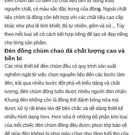
Đèn chùm tân cổ điển có chất liệu làm từ đồng thau
nguyên chất, có màu sắc đặc trưng của đồn
g
. Ngoài chất
liệu chính là đồng còn kết hợp với các chất liệu cao cấp
khác như pha lê tinh khiết, đá tự nhiên, gốm và sứ... Tùy
theo mỗi loại sẽ có cách kết hợp riêng để tạo vẻ đẹp riêng
cho từng sản phẩm.
Đèn đồng chùm chao đá chất lượng cao và
bền bỉ
Các nhà thiết kế đèn chùm đều có quy trình sản xuất
nghiêm ngặt từ việc chọn nguyên liệu đến các bước làm
đèn, trải qua nhiều bước đột phá về kiểu dáng và chất
lượng, đèn chùm đồng luôn được nhiều người đón nhận.
Khung đèn không còn là đồng thô đánh bóng nữa mà
được xử lý rất khéo léo để bền chắc và dễ dàng thiết kế
nhiều hình dạng hơn. Hơn nữa ở những bộ phận kim loại
của mỗi chiếc đèn chùm đồng đều được phun lớp bảo vệ
để giúp đèn không bị phai màu cũng như tăng tuổi thọ của