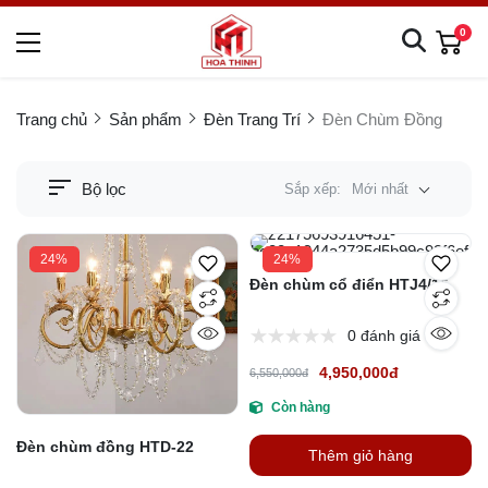
0
Trang chủ
Sản phẩm
Đèn Trang Trí
Đèn Chùm Đồng
Bộ lọc
Sắp xếp:
Mới nhất
24%
24%
Đèn chùm cổ điển HTJ4/15
0 đánh giá
4,950,000đ
6,550,000đ
Còn hàng
Đèn chùm đồng HTD-22
Thêm giỏ hàng