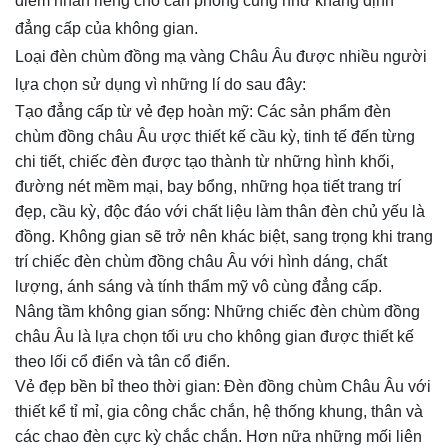
điểm nhấn riêng cho căn phòng cũng như khẳng định
đẳng cấp của không gian.
Loại đèn chùm đồng mạ vàng Châu Âu được nhiều người
lựa chọn sử dụng vì những lí do sau đây:
Tạo đẳng cấp từ vẻ đẹp hoàn mỹ: Các sản phẩm đèn
chùm đồng châu Âu ược thiết kế cầu kỳ, tinh tế đến từng
chi tiết, chiếc đèn được tạo thành từ những hình khối,
đường nét mềm mại, bay bổng, những họa tiết trang trí
đẹp, cầu kỳ, độc đáo với chất liệu làm thân đèn chủ yếu là
đồng. Không gian sẽ trở nên khác biệt, sang trọng khi trang
trí chiếc đèn chùm đồng châu Âu với hình dáng, chất
lượng, ánh sáng và tính thẩm mỹ vô cùng đẳng cấp.
Nâng tầm không gian sống: Những chiếc đèn chùm đồng
châu Âu là lựa chọn tối ưu cho không gian được thiết kế
theo lối cổ điển và tân cổ điển.
Vẻ đẹp bền bỉ theo thời gian: Đèn đồng chùm Châu Âu với
thiết kể tỉ mỉ, gia công chắc chắn, hệ thống khung, thân và
các chao đèn cực kỳ chắc chắn. Hơn nữa những mối liên