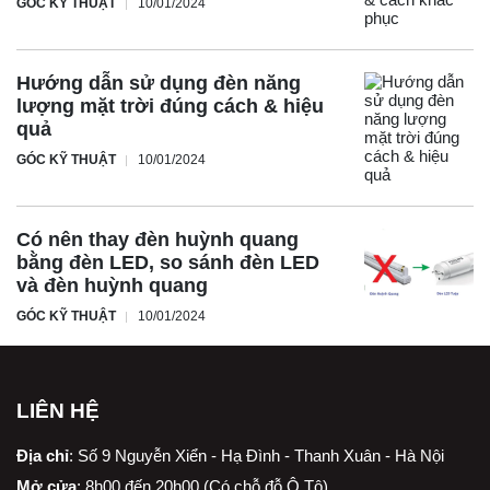
GÓC KỸ THUẬT
10/01/2024
Hướng dẫn sử dụng đèn năng
lượng mặt trời đúng cách & hiệu
quả
GÓC KỸ THUẬT
10/01/2024
Có nên thay đèn huỳnh quang
bằng đèn LED, so sánh đèn LED
và đèn huỳnh quang
GÓC KỸ THUẬT
10/01/2024
LIÊN HỆ
Địa chỉ
:
Số 9 Nguyễn Xiển - Hạ Đình - Thanh Xuân - Hà Nội
Mở cửa
: 8h00 đến 20h00 (Có chỗ đỗ Ô Tô)