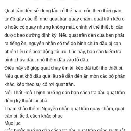
Quạt trần đèn sử dụng lâu có thể hao mòn theo thời gian,
từ đó gây các lỗi như quạt trần quay chậm, quạt trần kêu o
o hoặc có quay nhưng không mát, chính vì thể thiết bị cần
được bảo dưỡng định kỳ. Nếu quạt trần đèn của bạn phát
ra tiếng ồn, nguyên nhân có thể do bình chứa dầu bị cạn
nhiên liệu để hoạt động tối ưu. Lúc này, bạn cần kiểm tra
bình chứa dầu, nhỏ thêm dầu vào lỗ dầu.
Điều này sẽ giúp quạt chạy êm ái, kéo dài tuổi thọ thiết bị.
Nếu quạt khô dầu quá lâu sẽ dẫn đến ăn mòn các bộ phận
khác, kéo theo sự cố rơi quạt trần.
Nội Thất Hoà Thịnh hướng dẫn bạn cách tra dầu quạt trần
đúng kỹ thuật tại nhà.
Tham khảo thêm:
Nguyên nhân quạt trần quay chậm, quạt
trần bị lắc & cách khắc phục
Mục lục
Các bước hướng dẫn cách tra dầu quạt trần đúng kỹ thuật