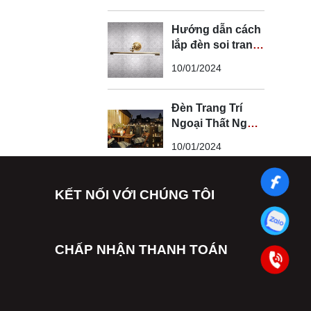
Hướng dẫn cách
lắp đèn soi tranh
đúng kỹ thuật và
10/01/2024
an toàn
Đèn Trang Trí
Ngoại Thất Ngoài
Trời - Đèn Ngoại
10/01/2024
Thất Trang Trí
Đẹp
KẾT NỐI VỚI CHÚNG TÔI
CHẤP NHẬN THANH TOÁN