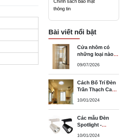
Chính sách bảo mật
thông tin
Bài viết nổi bật
Cửa nhôm có
những loại nào?
Mẹo chọn cửa đi
09/07/2026
nhôm phù hợp
Cách Bố Trí Đèn
Trần Thạch Cao
LED Phòng Ngủ -
10/01/2024
Lắp Đèn Trần
Thạch Cao
Các mẫu Đèn
Spotlight -
Spotlight âm trần
10/01/2024
- Spotlight rọi ray