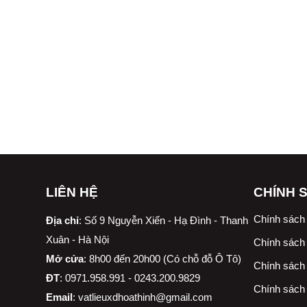
LIÊN HỆ
CHÍNH 
Chính sách
Địa chỉ
:
Số 9 Nguyễn Xiển - Hạ Đình - Thanh
Xuân - Hà Nội
Chính sách 
Mở cửa
: 8h00 đến 20h00 (Có chỗ đỗ Ô Tô)
Chính sách 
ĐT
: 0971.958.991 - 0243.200.9829
Chính sách
Email
:
vatlieuxdhoathinh@gmail.com