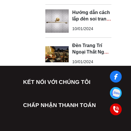
Hướng dẫn cách
lắp đèn soi tranh
đúng kỹ thuật và
10/01/2024
an toàn
Đèn Trang Trí
Ngoại Thất Ngoài
Trời - Đèn Ngoại
10/01/2024
Thất Trang Trí
Đẹp
KẾT NỐI VỚI CHÚNG TÔI
CHẤP NHẬN THANH TOÁN