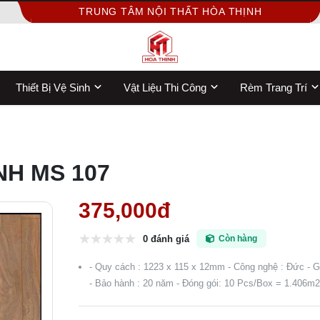
TRUNG TÂM NỘI THẤT HÒA THỊNH
Thiết Bị Vệ Sinh
Vật Liệu Thi Công
Rèm Trang Trí
H MS 107
375,000đ
0 đánh giá
Còn hàng
- Quy cách : 1223 x 115 x 12mm - Công nghệ : Đức - G
- Bảo hành : 20 năm - Đóng gói: 10 Pcs/Box = 1.406m2