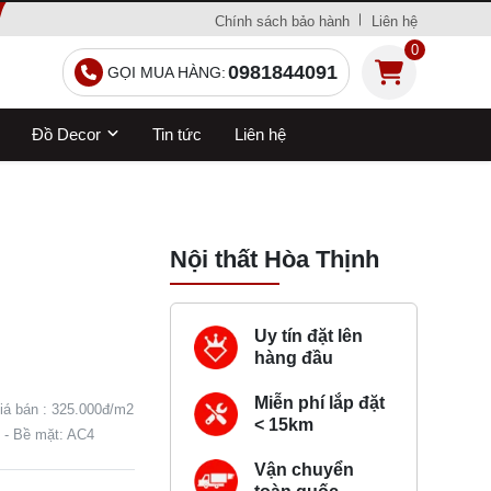
Chính sách bảo hành
Liên hệ
0
0981844091
GỌI MUA HÀNG:
Đồ Decor
Tin tức
Liên hệ
Nội thất Hòa Thịnh
Uy tín đặt lên
hàng đầu
Miễn phí lắp đặt
iá bán : 325.000đ/m2
< 15km
 - Bề mặt: AC4
Vận chuyển