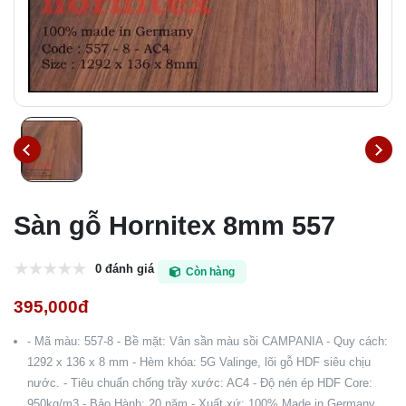
Sàn gỗ Hornitex 8mm 557
0 đánh giá
Còn hàng
395,000đ
- Mã màu: 557-8 - Bề mặt: Vân sần màu sồi CAMPANIA - Quy cách:
1292 x 136 x 8 mm - Hèm khóa: 5G Valinge, lõi gỗ HDF siêu chịu
nước. - Tiêu chuẩn chống trầy xước: AC4 - Độ nén ép HDF Core:
950kg/m3 - Bảo Hành: 20 năm - Xuất xứ: 100% Made in Germany.