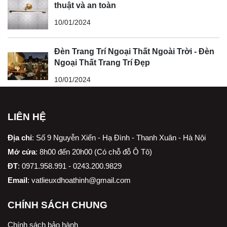
thuật và an toàn
10/01/2024
Đèn Trang Trí Ngoại Thất Ngoài Trời - Đèn
Ngoại Thất Trang Trí Đẹp
10/01/2024
LIÊN HỆ
Địa chỉ
:
Số 9 Nguyễn Xiển - Hạ Đình - Thanh Xuân - Hà Nội
Mở cửa
: 8h00 đến 20h00 (Có chỗ đỗ Ô Tô)
ĐT
: 0971.958.991 - 0243.200.9829
Email
:
vatlieuxdhoathinh@gmail.com
CHÍNH SÁCH CHUNG
Chính sách bảo hành