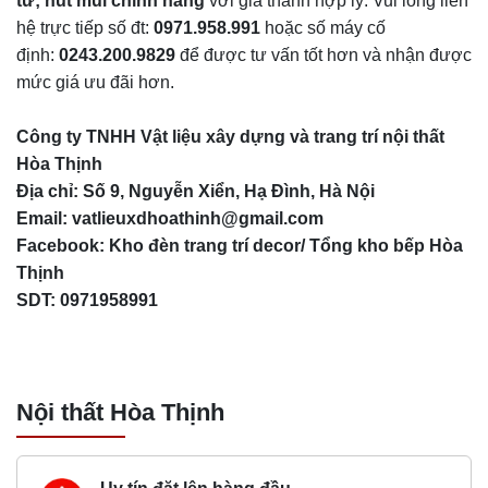
từ; hút mùi chính hãng
với giá thành hợp lý. Vui lòng liên
hệ trực tiếp số đt:
0971.958.991
hoặc số máy cố
định:
0243.200.9829
để được tư vấn tốt hơn và nhận được
mức giá ưu đãi hơn.
Công ty TNHH Vật liệu xây dựng và trang trí nội thất
Hòa Thịnh
Địa chỉ: Số 9, Nguyễn Xiển, Hạ Đình, Hà Nội
Email:
vatlieuxdhoathinh@gmail.com
Facebook: Kho đèn trang trí decor/ Tổng kho bếp Hòa
Thịnh
SDT: 0971958991
Nội thất Hòa Thịnh