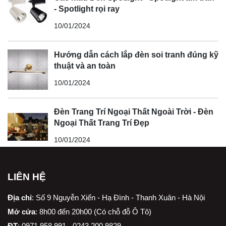
- Spotlight rọi ray
10/01/2024
Hướng dẫn cách lắp đèn soi tranh đúng kỹ
thuật và an toàn
10/01/2024
Đèn Trang Trí Ngoại Thất Ngoài Trời - Đèn
Ngoại Thất Trang Trí Đẹp
10/01/2024
LIÊN HỆ
Địa chỉ
:
Số 9 Nguyễn Xiển - Hạ Đình - Thanh Xuân - Hà Nội
Mở cửa
: 8h00 đến 20h00 (Có chỗ đỗ Ô Tô)
ĐT
: 0971.958.991 - 0243.200.9829