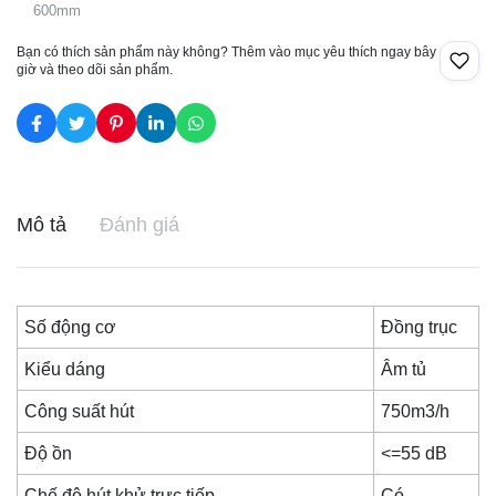
600mm
Bạn có thích sản phẩm này không? Thêm vào mục yêu thích ngay bây
giờ và theo dõi sản phẩm.
Mô tả
Đánh giá
Số động cơ
Đồng trục
Kiểu dáng
Âm tủ
Công suất hút
750m3/h
Độ ồn
<=55 dB
Chế độ hút khử trực tiếp
Có