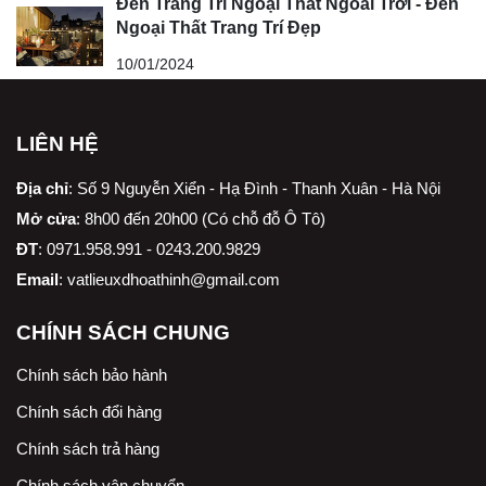
Đèn Trang Trí Ngoại Thất Ngoài Trời - Đèn
Ngoại Thất Trang Trí Đẹp
10/01/2024
LIÊN HỆ
Địa chỉ
:
Số 9 Nguyễn Xiển - Hạ Đình - Thanh Xuân - Hà Nội
Mở cửa
: 8h00 đến 20h00 (Có chỗ đỗ Ô Tô)
ĐT
: 0971.958.991 - 0243.200.9829
Email
:
vatlieuxdhoathinh@gmail.com
CHÍNH SÁCH CHUNG
Chính sách bảo hành
Chính sách đổi hàng
Chính sách trả hàng
Chính sách vận chuyển