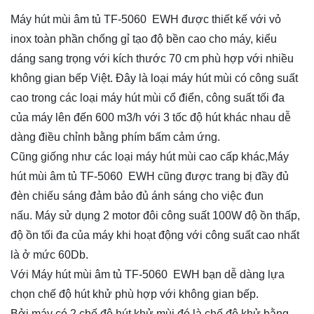
Máy hút mùi âm tủ TF-5060 EWH được thiết kế với vỏ
inox toàn phần chống gỉ tạo độ bền cao cho máy, kiểu
dáng sang trọng với kích thước 70 cm phù hợp với nhiều
không gian bếp Việt. Đây là loại máy hút mùi có công suất
cao trong các loại máy hút mùi cổ điển, công suất tối đa
của máy lên đến 600 m3/h với 3 tốc độ hút khác nhau dễ
dàng điều chỉnh bằng phím bấm cảm ứng.
Cũng giống như các loại máy hút mùi cao cấp khác,Máy
hút mùi âm tủ TF-5060 EWH
cũng được trang bị đầy đủ
đèn chiếu sáng đảm bảo đủ ánh sáng cho việc đun
nấu. Máy sử dụng 2 motor đôi công suất 100W độ ồn thấp,
độ ồn tối đa của máy khi hoạt động với công suất cao nhất
là ở mức 60Db.
Với Máy hút mùi âm tủ TF-5060 EWH
bạn dễ dàng lựa
chọn chế độ hút khử phù hợp với không gian bếp.
Bởi máy có 2 chế độ hút khử mùi đó là chế độ khử bằng