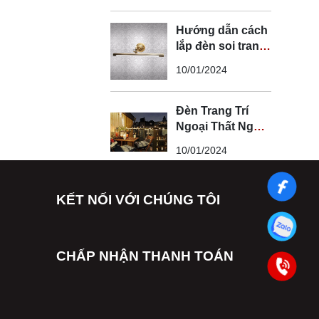
Hướng dẫn cách
lắp đèn soi tranh
đúng kỹ thuật và
10/01/2024
an toàn
Đèn Trang Trí
Ngoại Thất Ngoài
Trời - Đèn Ngoại
10/01/2024
Thất Trang Trí
Đẹp
KẾT NỐI VỚI CHÚNG TÔI
CHẤP NHẬN THANH TOÁN