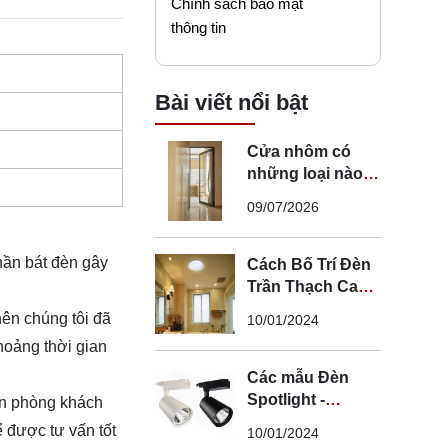
Chính sách bảo mật
thông tin
Bài viết nổi bật
Cửa nhôm có
những loại nào?
Mẹo chọn cửa đi
09/07/2026
nhôm phù hợp
hần bát đèn gây
Cách Bố Trí Đèn
Trần Thạch Cao
LED Phòng Ngủ -
ên chúng tôi đã
10/01/2024
Lắp Đèn Trần
hoảng thời gian
Thạch Cao
Các mẫu Đèn
Spotlight -
n phòng khách
Spotlight âm trần
ể được tư vấn tốt
10/01/2024
- Spotlight rọi ray