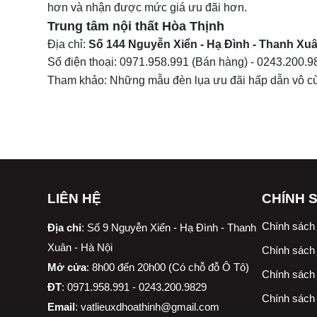
hơn và nhận được mức giá ưu đãi hơn.
Trung tâm nội thất
Hòa Thịnh
Địa chỉ:
Số 144 Nguyễn Xiển - Hạ Đình - Thanh Xuâ
Số điện thoại:
0971.958.991
(Bán hàng) -
0243.200.9
Tham khảo: Những mẫu
đèn lụa
ưu đãi hấp dẫn vô c
LIÊN HỆ
CHÍNH 
Chính sách
Địa chỉ
:
Số 9 Nguyễn Xiển - Hạ Đình - Thanh
Xuân - Hà Nội
Chính sách 
Mở cửa
: 8h00 đến 20h00 (Có chỗ đỗ Ô Tô)
Chính sách 
ĐT
: 0971.958.991 - 0243.200.9829
Chính sách
Email
:
vatlieuxdhoathinh@gmail.com