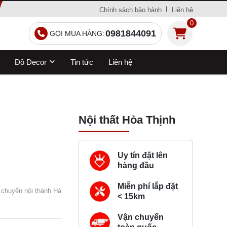
Chính sách bảo hành
Liên hệ
0
0981844091
GỌI MUA HÀNG:
Đồ Decor
Tin tức
Liên hệ
Nội thất Hòa Thịnh
Uy tín đặt lên
hàng đầu
Miễn phí lắp đặt
 chuyển nội thành Hà
< 15km
Vận chuyển