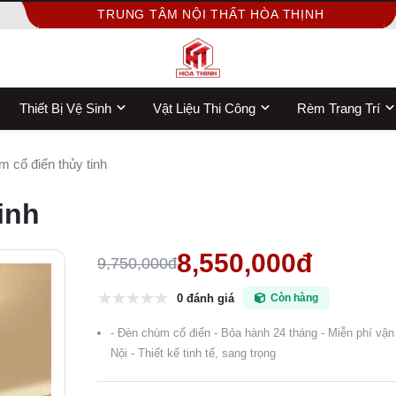
TRUNG TÂM NỘI THẤT HÒA THỊNH
Thiết Bị Vệ Sinh
Vật Liệu Thi Công
Rèm Trang Trí
 cổ điển thủy tinh
inh
8,550,000đ
9,750,000đ
0 đánh giá
Còn hàng
- Đèn chùm cổ điển - Bỏa hành 24 tháng - Miễn phí vận
Nội - Thiết kế tinh tế, sang trọng