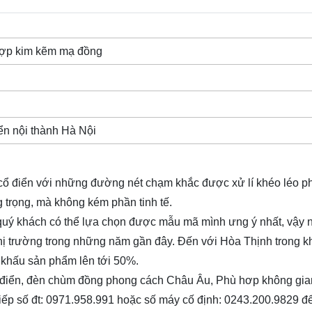
 hợp kim kẽm mạ đồng
ển nội thành Hà Nội
 cổ điển với những đường nét chạm khắc được xử lí khéo léo p
 trọng, mà không kém phần tinh tế.
uý khách có thể lựa chọn được mẫu mã mình ưng ý nhất, vậy n
ị trường trong những năm gần đây. Đến với Hòa Thịnh trong k
khấu sản phẩm lên tới 50%.
 điển,
đèn chùm đồng
phong cách Châu Âu, Phù hơp không gia
c tiếp số đt: 0971.958.991 hoặc số máy cố định: 0243.200.9829 đ