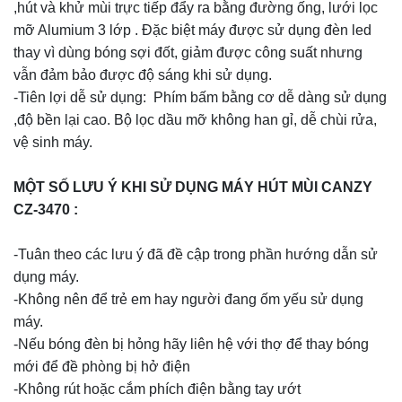
,hút và khử mùi trực tiếp đẩy ra bằng đường ống, lưới lọc
mỡ Alumium 3 lớp . Đặc biệt máy được sử dụng đèn led
thay vì dùng bóng sợi đốt, giảm được công suất nhưng
vẫn đảm bảo được độ sáng khi sử dụng.
-Tiên lợi dễ sử dụng: Phím bấm bằng cơ dễ dàng sử dụng
,độ bền lại cao. Bộ lọc dầu mỡ không han gỉ, dễ chùi rửa,
vệ sinh máy.
MỘT SỐ LƯU Ý KHI SỬ DỤNG MÁY HÚT MÙI CANZY
CZ-3470 :
-Tuân theo các lưu ý đã đề cập trong phần hướng dẫn sử
dụng máy.
-Không nên để trẻ em hay người đang ốm yếu sử dụng
máy.
-Nếu bóng đèn bị hỏng hãy liên hệ với thợ để thay bóng
mới để đề phòng bị hở điện
-Không rút hoặc cắm phích điện bằng tay ướt