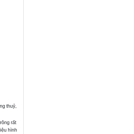
ng thuỷ,
rông rất
iệu hình