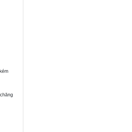
 kém
 chăng