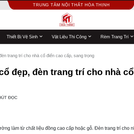
TRUNG TÂM NỘI THẤT HÒA THỊNH
Thiết Bị Vệ Sinh
Vật Liệu Thi Công
Rèm Trang Trí
đèn trang trí cho nhà cổ điển cao cấp, sang trọng
cổ đẹp, đèn trang trí cho nhà cổ
HÚT ĐỌC
ường làm từ chất liệu đồng cao cấp hoặc gỗ. Đèn trang trí cho 