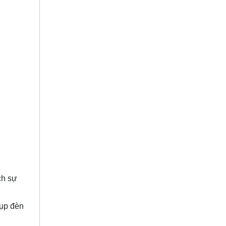
ch sự
hụp đèn