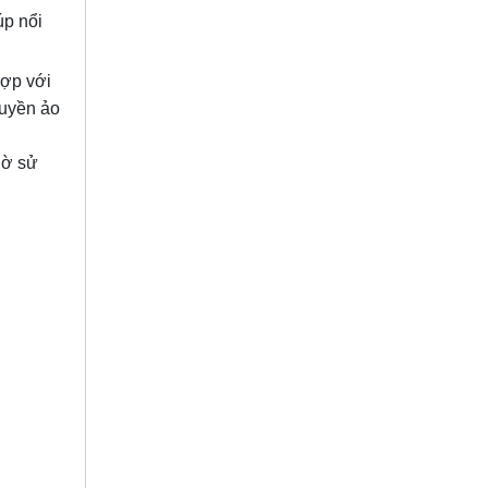
úp nổi
hợp với
huyền ảo
iờ sử