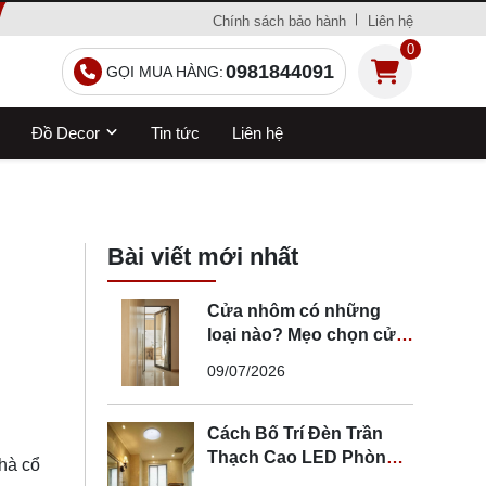
Chính sách bảo hành
Liên hệ
0
0981844091
GỌI MUA HÀNG:
Đồ Decor
Tin tức
Liên hệ
Bài viết mới nhất
Cửa nhôm có những
loại nào? Mẹo chọn cửa
đi nhôm phù hợp
09/07/2026
Cách Bố Trí Đèn Trần
Thạch Cao LED Phòng
nhà cổ
Ngủ - Lắp Đèn Trần