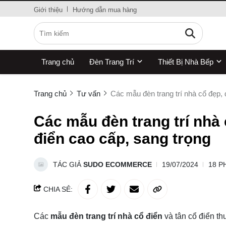
Giới thiệu
Hướng dẫn mua hàng
Trang chủ
Đèn Trang Trí
Thiết Bị Nhà Bếp
Trang chủ
Tư vấn
Các mẫu đèn trang trí nhà cổ đẹp, 
Các mẫu đèn trang trí nhà 
điển cao cấp, sang trọng
TÁC GIẢ
SUDO ECOMMERCE
19/07/2024
18 P
CHIA SẺ:
Các
mẫu đèn trang trí nhà cổ điển
và tân cổ điển th