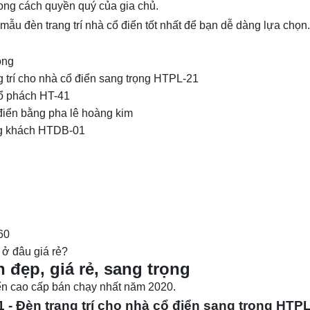
ong cách quyền quý của gia chủ.
0 mẫu
đèn trang trí
nhà cổ điển tốt nhất để bạn dễ dàng lựa chọn.
ọng
g trí cho nhà cổ điển sang trọng HTPL-21
hổ phách HT-41
 điển bằng pha lê hoàng kim
òng khách HTDB-01
60
n ở đâu giá rẻ?
 đẹp, giá rẻ, sang trọng
ển cao cấp bán chạy nhất năm 2020.
1 - Đèn trang trí cho nhà cổ điển sang trọng HTP