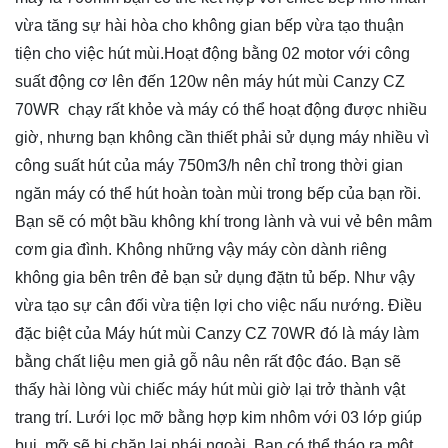
vừa tăng sự hài hòa cho không gian bếp vừa tạo thuận
tiện cho việc hút mùi.Hoạt động bằng 02 motor với công
suất động cơ lên đến 120w nên máy hút mùi Canzy CZ
70WR chạy rất khỏe và máy có thể hoạt động được nhiều
giờ, nhưng bạn không cần thiết phải sử dụng máy nhiều vì
công suất hút của máy 750m3/h nên chỉ trong thời gian
ngăn máy có thể hút hoàn toàn mùi trong bếp của bạn rồi.
Bạn sẽ có một bầu không khí trong lành và vui vẻ bên mâm
cơm gia đình. Không những vậy máy còn dành riêng
không gia bên trên đẻ bạn sử dụng đặtn tủ bếp. Như vậy
vừa tạo sự cân đối vừa tiện lợi cho việc nấu nướng. Điều
đặc biệt của Máy hút mùi Canzy CZ 70WR đó là máy làm
bằng chất liệu men giả gỗ nâu nên rất độc đáo. Bạn sẽ
thấy hài lòng vùi chiếc máy hút mùi giờ lại trở thành vật
trang trí. Lưới lọc mỡ bằng hợp kim nhôm với 03 lớp giúp
bụi, mỡ sẽ bị chặn lại phái ngoài. Bạn có thể tháo ra một