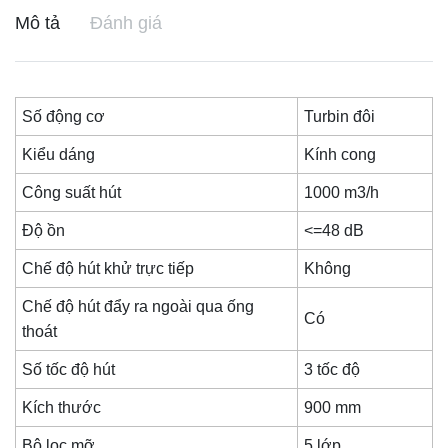
Mô tả
Đánh giá
Số động cơ
Turbin đôi
Kiểu dáng
Kính cong
Công suất hút
1000 m3/h
Độ ồn
<=48 dB
Chế độ hút khử trực tiếp
Không
Chế độ hút đẩy ra ngoài qua ống
Có
thoát
Số tốc độ hút
3 tốc độ
Kích thước
900 mm
Bộ lọc mỡ
5 lớp