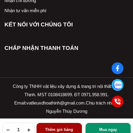
Nhận chỉ đường
Nhận tư vấn miễn phí
KẾT NỐI VỚI CHÚNG TÔI
CHẤP NHẬN THANH TOÁN
Công ty TNHH vật liệu xây dựng & trang trí nội thất Hòa
Thịnh. MST 0108418699. ĐT 0971.958.991.
Email:
vatlieuxdhoathinh@gmail.com.Ch
ịu trách nhiệm
Nguyễn Thùy Dương
Thêm giỏ hàng
Mua ngay