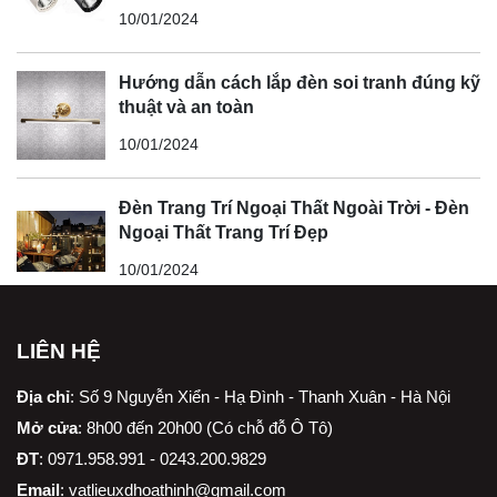
10/01/2024
Hướng dẫn cách lắp đèn soi tranh đúng kỹ
thuật và an toàn
10/01/2024
Đèn Trang Trí Ngoại Thất Ngoài Trời - Đèn
Ngoại Thất Trang Trí Đẹp
10/01/2024
LIÊN HỆ
Địa chỉ
:
Số 9 Nguyễn Xiển - Hạ Đình - Thanh Xuân - Hà Nội
Mở cửa
: 8h00 đến 20h00 (Có chỗ đỗ Ô Tô)
ĐT
: 0971.958.991 - 0243.200.9829
Email
:
vatlieuxdhoathinh@gmail.com