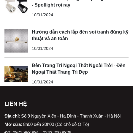
- Spotlight rọi ray
10/01/2024
Hướng dẫn cách lắp đèn soi tranh đúng kỹ
thuật và an toàn
10/01/2024
Đèn Trang Trí Ngoại Thất Ngoài Trời - Đèn
Ngoại Thất Trang Trí Đẹp
10/01/2024
LIÊN HỆ
Địa chỉ
:
Số 9 Nguyễn Xiển - Hạ Đình - Thanh Xuân - Hà Nội
Mở cửa
: 8h00 đến 20h00 (Có chỗ đỗ Ô Tô)
ĐT
: 0971.958.991 - 0243.200.9829