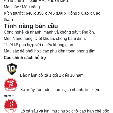
Áp lực nước :
0.05
MPa ~
0.75
MPa
Màu sắc : Màu trắng
Kích thước:
640 x 350 x 745
(Dài x Rộng x Cao x Cao
thân)
Tính năng bàn cầu
Công nghệ xả nhanh, mạnh và không gây tiếng ồn.
Men Nano nung: Diệt khuẩn, chống bám dính.
Thiết kế phù hợp với nhiều không gian
Màu sắc dể phối hợp các phụ kiện trong phòng tắm
Các chính sách hỗ trợ
Bảo hành bộ xả 1 đổi 1 đến 10 năm.
Xả xoáy Tornado . Làm sạch nhanh, tiết kiệm
nước.
Lỗ xả sâu và kín, mực nước chờ cao hạn chế bốc