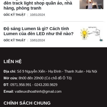
đèn track light shop quần áo, nhà
hàng, phòng tranh
GÓC KỸ THUẬT
10/01/2024
Độ sáng Lumen là gì? Cách tính
Lumen của đèn LED như thế nào?
GÓC KỸ THUẬT
10/01/2024
LIÊN HỆ
Địa chỉ
:
Số 9 Nguyễn Xiển - Hạ Đình - Thanh Xuân - Hà Nội
Mở cửa
: 8h00 đến 20h00 (Có chỗ đỗ Ô Tô)
ĐT
: 0971.958.991 - 0243.200.9829
Email
:
vatlieuxdhoathinh@gmail.com
CHÍNH SÁCH CHUNG