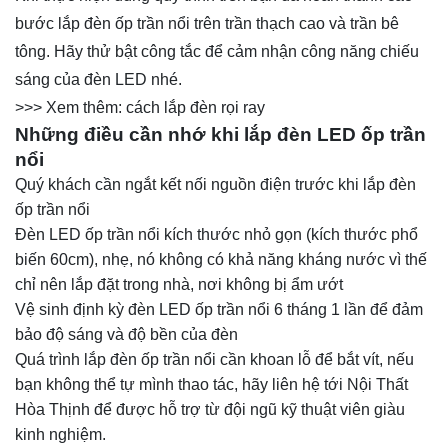
bước lắp đèn ốp trần nổi trên trần thạch cao và trần bê
tông. Hãy thử bật công tắc để cảm nhận công năng chiếu
sáng của đèn LED nhé.
>>> Xem thêm:
cách lắp đèn rọi ray
Những điều cần nhớ khi lắp đèn LED ốp trần
nổi
Quý khách cần ngắt kết nối nguồn điện trước khi lắp đèn
ốp trần nổi
Đèn LED ốp trần nổi kích thước nhỏ gọn (kích thước phổ
biến 60cm), nhẹ, nó không có khả năng kháng nước vì thế
chỉ nên lắp đặt trong nhà, nơi không bị ẩm ướt
Vệ sinh định kỳ đèn LED ốp trần nổi 6 tháng 1 lần để đảm
bảo độ sáng và độ bền của đèn
Quá trình lắp đèn ốp trần nổi cần khoan lỗ để bắt vít, nếu
bạn không thể tự mình thao tác, hãy liên hệ tới
Nội Thất
Hòa Thịnh
để được hỗ trợ từ đội ngũ kỹ thuật viên giàu
kinh nghiệm.