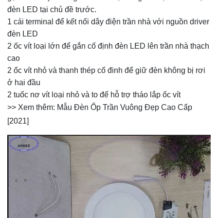
đèn LED tại chủ đề trước.
1 cái terminal để kết nối dây điện trần nhà với nguồn driver
đèn LED
2 ốc vít loại lớn để gắn cố định đèn LED lên trần nhà thạch
cao
2 ốc vít nhỏ và thanh thép cố đinh để giữ đèn không bị rơi
ở hai đầu
2 tuốc nơ vít loại nhỏ và to để hỗ trợ tháo lắp ốc vít
>> Xem thêm:
Mẫu Đèn Ốp Trần Vuông Đẹp Cao Cấp
[2021]