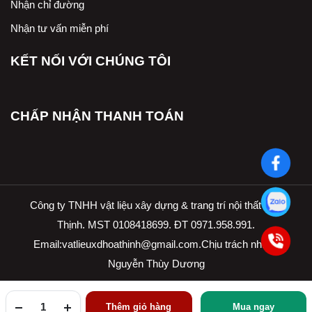
Nhận chỉ đường
Nhận tư vấn miễn phí
KẾT NỐI VỚI CHÚNG TÔI
CHẤP NHẬN THANH TOÁN
Công ty TNHH vật liệu xây dựng & trang trí nội thất Hòa
Thịnh. MST 0108418699. ĐT 0971.958.991.
Email:
vatlieuxdhoathinh@gmail.com.Ch
ịu trách nhiệm
Nguyễn Thùy Dương
Thêm giỏ hàng
Mua ngay