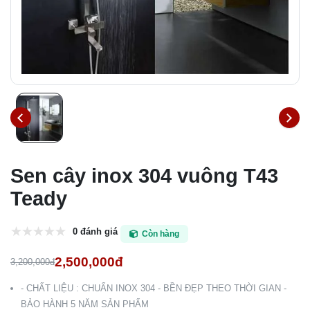
Sen cây inox 304 vuông T43
Teady
0 đánh giá
Còn hàng
2,500,000đ
3,200,000đ
- CHẤT LIỆU : CHUẨN INOX 304 - BỀN ĐẸP THEO THỜI GIAN -
BẢO HÀNH 5 NĂM SẢN PHẨM