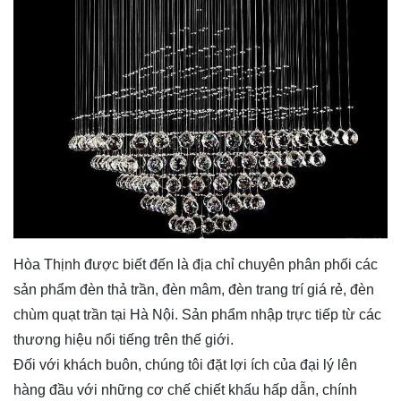
Hòa Thịnh được biết đến là địa chỉ chuyên phân phối các
sản phẩm
đèn thả trần
, đèn mâm, đèn trang trí giá rẻ, đèn
chùm quạt trần tại Hà Nội. Sản phẩm nhập trực tiếp từ các
thương hiệu nổi tiếng trên thế giới.
Đối với khách buôn, chúng tôi đặt lợi ích của đại lý lên
hàng đầu với những cơ chế chiết khấu hấp dẫn, chính