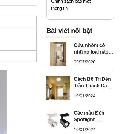
Chính sách bảo mật
thông tin
Bài viết nổi bật
Cửa nhôm có
những loại nào?
Mẹo chọn cửa đi
09/07/2026
nhôm phù hợp
Cách Bố Trí Đèn
Trần Thạch Cao
LED Phòng Ngủ -
10/01/2024
Lắp Đèn Trần
Thạch Cao
Các mẫu Đèn
Spotlight -
Spotlight âm trần
10/01/2024
- Spotlight rọi ray