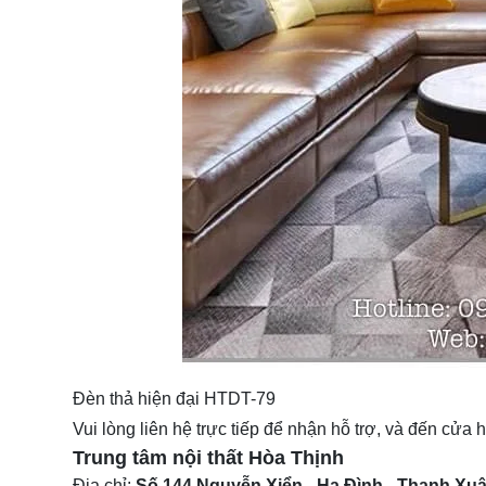
Đèn thả hiện đại HTDT-79
Vui lòng liên hệ trực tiếp để nhận hỗ trợ, và đến cửa
Trung tâm nội thất
Hòa Thịnh
Địa chỉ:
Số 144 Nguyễn Xiển - Hạ Đình - Thanh Xuâ