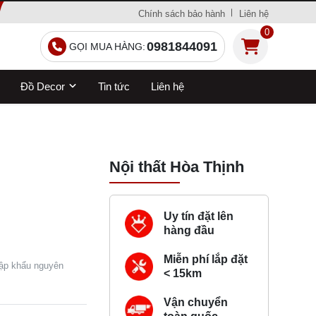
Chính sách bảo hành
Liên hệ
0
0981844091
GỌI MUA HÀNG:
Đồ Decor
Tin tức
Liên hệ
Nội thất Hòa Thịnh
Uy tín đặt lên
hàng đầu
Miễn phí lắp đặt
nhập khẩu nguyên
< 15km
Vận chuyển