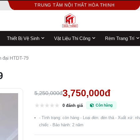
TRUNG TÂM NỘI THẤT HÒA THỊNH
Thiết Bị Vệ Sinh
Vật Liệu Thi Công
Rèm Trang Trí
n đại HTDT-79
9
3,750,000đ
5,250,000đ
0 đánh giá
Còn hàng
- Tình trạng: còn hàng - Loại đèn: đèn thả - Xuất xứ: 
chiếc - Bảo hành: 2 năm