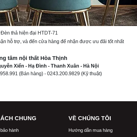
Đèn thả hiện đại HTDT-71
nhận hỗ trợ, và đến cửa hàng để nhận được ưu đãi tốt nhất
ng tâm nội thất
Hòa Thịnh
uyễn Xiển - Hạ Đình - Thanh Xuân - Hà Nội
.958.991
(Bán hàng) -
0243.200.9829
(Kỹ thuật)
SÁCH CHUNG
VỀ CHÚNG TÔI
 bảo hành
Hướng dẫn mua hàng