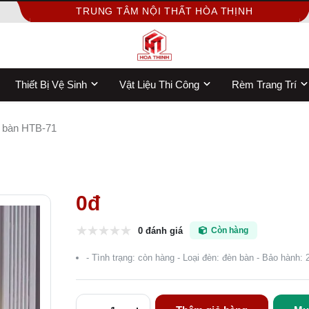
TRUNG TÂM NỘI THẤT HÒA THỊNH
Thiết Bị Vệ Sinh
Vật Liệu Thi Công
Rèm Trang Trí
 bàn HTB-71
0đ
0 đánh giá
Còn hàng
- Tình trạng: còn hàng - Loại đèn: đèn bàn - Bảo hành: