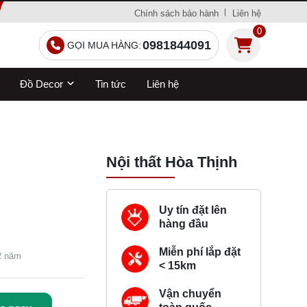
Chính sách bảo hành
Liên hệ
0
0981844091
GỌI MUA HÀNG:
Đồ Decor
Tin tức
Liên hệ
Nội thất Hòa Thịnh
Uy tín đặt lên
hàng đầu
Miễn phí lắp đặt
 2 năm
< 15km
Vận chuyển