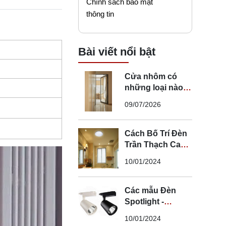
Chính sách bảo mật
thông tin
Bài viết nổi bật
Cửa nhôm có
những loại nào?
Mẹo chọn cửa đi
09/07/2026
nhôm phù hợp
Cách Bố Trí Đèn
Trần Thạch Cao
LED Phòng Ngủ -
10/01/2024
Lắp Đèn Trần
Thạch Cao
Các mẫu Đèn
Spotlight -
Spotlight âm trần
10/01/2024
- Spotlight rọi ray