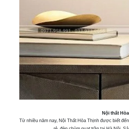
Nội thất Hò
Từ nhiều năm nay, Nội Thất Hòa Thịnh được biết đến 
rẻ, đèn chùm quạt trần tại Hà Nội. Sả