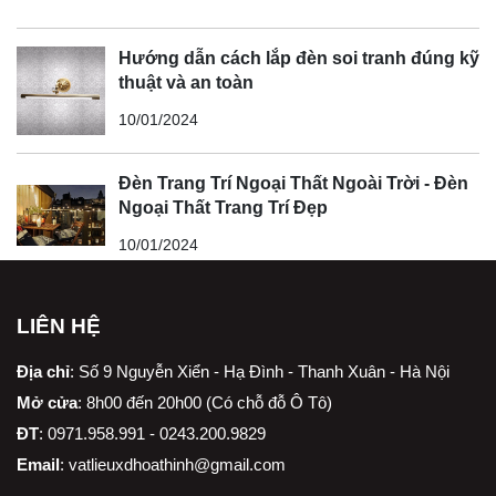
Hướng dẫn cách lắp đèn soi tranh đúng kỹ
thuật và an toàn
10/01/2024
Đèn Trang Trí Ngoại Thất Ngoài Trời - Đèn
Ngoại Thất Trang Trí Đẹp
10/01/2024
LIÊN HỆ
Địa chỉ
:
Số 9 Nguyễn Xiển - Hạ Đình - Thanh Xuân - Hà Nội
Mở cửa
: 8h00 đến 20h00 (Có chỗ đỗ Ô Tô)
ĐT
: 0971.958.991 - 0243.200.9829
Email
:
vatlieuxdhoathinh@gmail.com