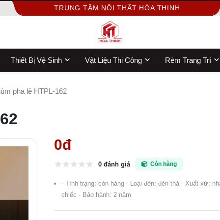
TRUNG TÂM NỘI THẤT HÒA THỊNH
Thiết Bị Vệ Sinh
Vật Liệu Thi Công
Rèm Trang Trí
ùm pha lê HTPL-162
162
0đ
0 đánh giá
Còn hàng
- Tình trạng: còn hàng - Loại đèn: đèn thả - Xuất xứ: 
chiếc - Bảo hành: 2 năm