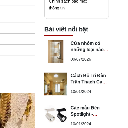
Chính sách bảo mật
thông tin
Bài viết nổi bật
Cửa nhôm có
những loại nào?
Mẹo chọn cửa đi
09/07/2026
nhôm phù hợp
Cách Bố Trí Đèn
Trần Thạch Cao
LED Phòng Ngủ -
10/01/2024
Lắp Đèn Trần
Thạch Cao
Các mẫu Đèn
Spotlight -
Spotlight âm trần
10/01/2024
- Spotlight rọi ray