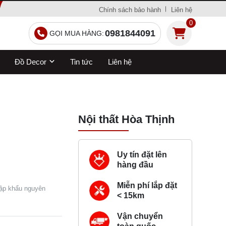
Chính sách bảo hành
Liên hệ
0
0981844091
GỌI MUA HÀNG:
Đồ Decor
Tin tức
Liên hệ
Nội thất Hòa Thịnh
Uy tín đặt lên
hàng đầu
Miễn phí lắp đặt
nhập khẩu nguyên
< 15km
Vận chuyển