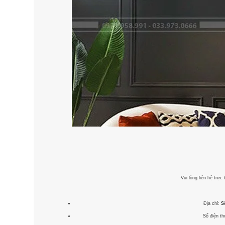
Vui lòng liên hệ trự
Địa chỉ:
S
Số điện th