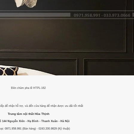
Đèn chùm pha lê HTPL-162
c tiếp để nhận hỗ trợ, và đến cửa hàng để nhận được ưu đãi tốt nhất
Trung tâm nội thất
Hòa Thịnh
ố 144 Nguyễn Xiển - Hạ Đình - Thanh Xuân - Hà Nội
oại:
0971.958.991
(Bán hàng) -
0243.200.9829
(Kỹ thuật)