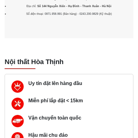
Địa chỉ:
Số 144 Nguyễn Xiển - Hạ Đình - Thanh Xuân - Hà Nội
Số điện thoại:
0971.958.991
(Bán hàng) -
0243.200.9829
(Kỹ thuật)
Nội thất Hòa Thịnh
Uy tín đặt lên hàng đầu
Miễn phí lắp đặt < 15km
Vận chuyển toàn quốc
Hậu mãi chu đáo