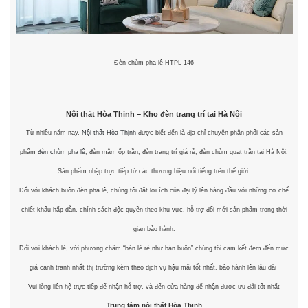
Đèn chùm pha lê HTPL-146
Nội thất Hòa Thịnh – Kho đèn trang trí tại Hà Nội
Từ nhiều năm nay,
Nội thất Hòa Thịnh
được biết đến là địa chỉ chuyên phân phối các sản
phẩm
đèn chùm pha lê
, đèn mâm ốp trần, đèn trang trí giá rẻ, đèn chùm quạt trần tại Hà Nội.
Sản phẩm nhập trực tiếp từ các thương hiệu nổi tiếng trên thế giới.
Đối với khách buôn đèn pha lê, chúng tôi đặt lợi ích của đại lý lên hàng đầu với những cơ chế
chiết khấu hấp dẫn, chính sách độc quyền theo khu vực, hỗ trợ đổi mới sản phẩm trong thời
gian bảo hành.
Đối với khách lẻ, với phương châm “bán lẻ rẻ như bán buôn” chúng tôi cam kết đem đến mức
giá cạnh tranh nhất thị trường kèm theo dịch vụ hậu mãi tốt nhất, bảo hành lên lâu dài
Vui lòng liên hệ trực tiếp để nhận hỗ trợ, và đến cửa hàng để nhận được ưu đãi tốt nhất
Trung tâm nội thất
Hòa Thịnh