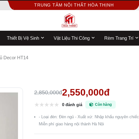
TRUNG TÂM NỘI THẤT HÒA THỊNH
Thiết Bị Vệ Sinh
Vật Liệu Thi Công
Rèm Trang Trí
ủ Decor HT14
2,550,000đ
2,850,000đ
0 đánh giá
Còn hàng
- Loại đèn: Đèn ngủ - Xuất xứ: Nhập khẩu nguyên chiếc 
Miễn phí giao hàng nội thành Hà Nội