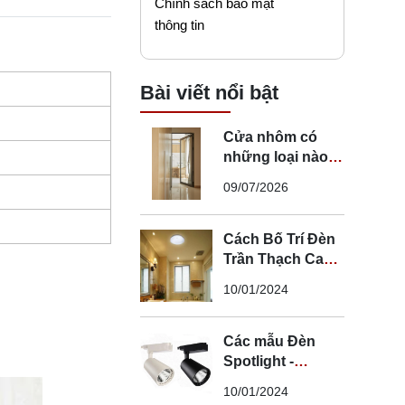
Chính sách bảo mật
thông tin
Bài viết nổi bật
Cửa nhôm có
những loại nào?
Mẹo chọn cửa đi
09/07/2026
nhôm phù hợp
Cách Bố Trí Đèn
Trần Thạch Cao
LED Phòng Ngủ -
10/01/2024
Lắp Đèn Trần
Thạch Cao
Các mẫu Đèn
Spotlight -
Spotlight âm trần
10/01/2024
- Spotlight rọi ray