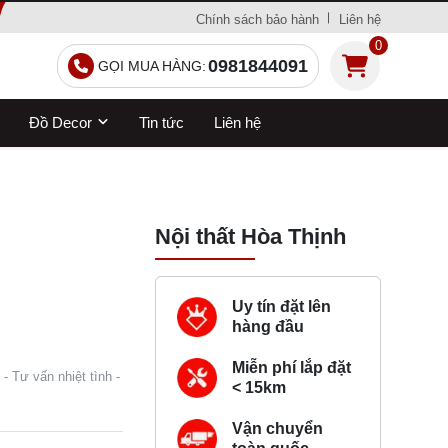
Chính sách bảo hành
Liên hệ
0
0981844091
GỌI MUA HÀNG:
Đồ Decor
Tin tức
Liên hệ
Nội thất Hòa Thịnh
Uy tín đặt lên
hàng đầu
Miễn phí lắp đặt
- Tư vấn nhiệt tình -
< 15km
Vận chuyển