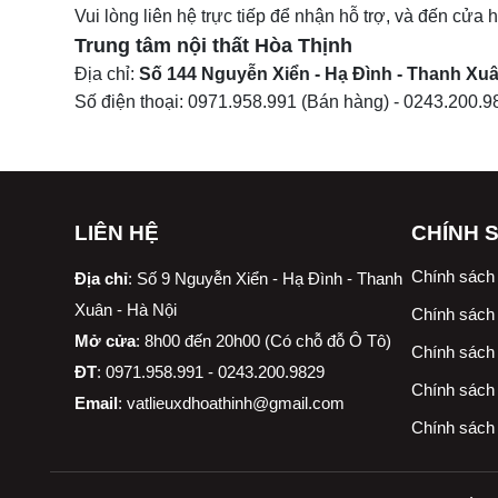
Vui lòng liên hệ trực tiếp để nhận hỗ trợ, và đến cửa
Trung tâm nội thất
Hòa Thịnh
Địa chỉ:
Số 144 Nguyễn Xiển - Hạ Đình - Thanh Xuâ
Số điện thoại:
0971.958.991
(Bán hàng) -
0243.200.9
LIÊN HỆ
CHÍNH 
Chính sách
Địa chỉ
:
Số 9 Nguyễn Xiển - Hạ Đình - Thanh
Xuân - Hà Nội
Chính sách 
Mở cửa
: 8h00 đến 20h00 (Có chỗ đỗ Ô Tô)
Chính sách 
ĐT
: 0971.958.991 - 0243.200.9829
Chính sách
Email
:
vatlieuxdhoathinh@gmail.com
Chính sách 