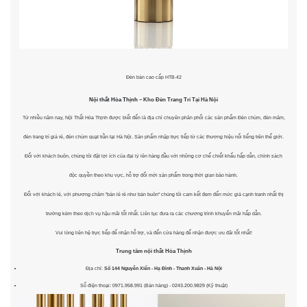
Đèn bàn cao cấp HTB-42
Nội thất Hòa Thịnh
– Kho Đèn Trang Trí Tại Hà Nội
Từ nhiều năm nay, Nội Thất Hòa Thịnh được biết đến là địa chỉ chuyên phân phối các sản phẩm Đèn chùm, đèn mâm,
đèn trang trí giá rẻ, đèn chùm quạt trần tại Hà Nội. Sản phẩm nhập trực tiếp từ các thương hiệu nổi tiếng trên thế giới.
Đối với khách buôn, chúng tôi đặt lợi ích của đại lý lên hàng đầu với những cơ chế chiết khấu hấp dẫn, chính sách
độc quyền theo khu vực, hỗ trợ đổi mới sản phẩm trong thời gian bảo hành.
Đối với khách lẻ, với phương châm "bán lẻ rẻ như bán buôn" chúng tôi cam kết đem đến mức giá cạnh tranh nhất thị
trường kèm theo dịch vụ hậu mãi tốt nhất. Liên tục đưa ra các chương trình khuyến mãi hấp dẫn.
Vui lòng liên hệ trực tiếp để nhận hỗ trợ, và đến cửa hàng để nhận được ưu đãi tốt nhất!
Trung tâm nội thất
Hòa Thịnh
Địa chỉ:
Số 144 Nguyễn Xiển - Hạ Đình - Thanh Xuân - Hà Nội
Số điện thoại:
0971.958.991
(Bán hàng) -
0243.200.9829
(Kỹ thuật)