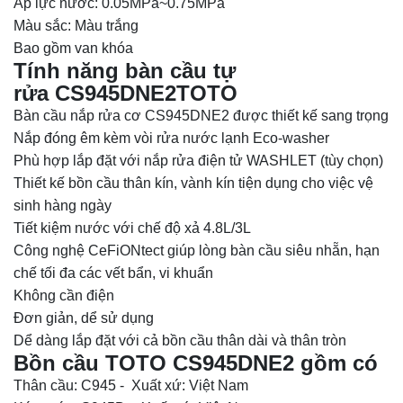
Áp lực nước: 0.05MPa~0.75MPa
Màu sắc: Màu trắng
Bao gồm van khóa
Tính năng bàn cầu tự
rửa
CS945DNE2
TOTO
Bàn cầu nắp rửa cơ CS945DNE2 được thiết kế sang trọng
Nắp đóng êm kèm vòi rửa nước lạnh Eco-washer
Phù hợp lắp đặt với nắp rửa điện tử WASHLET (tùy chọn)
Thiết kế bồn cầu thân kín, vành kín tiện dụng cho việc vệ
sinh hàng ngày
Tiết kiệm nước với chế độ xả 4.8L/3L
Công nghệ CeFiONtect giúp lòng bàn cầu siêu nhẵn, hạn
chế tối đa các vết bẩn, vi khuẩn
Không cần điện
Đơn giản, dể sử dụng
Dể dàng lắp đặt với cả bồn cầu thân dài và thân tròn
Bồn cầu TOTO
CS945DNE2
gồm có
Thân cầu: C945 - Xuất xứ: Việt Nam