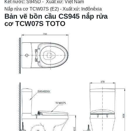
Két nước: S945D - Xuất xứ: Việt Nam
Nắp rửa cơ TCW07S (E2) - Xuất xứ: Inđônêxia
Bản vẽ bồn cầu CS945 nắp rửa
cơ TCW07S TOTO