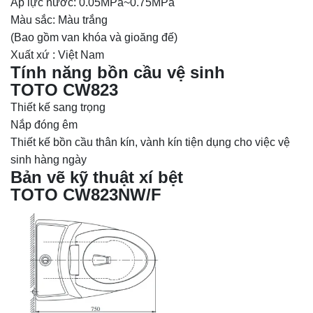
Áp lực nước: 0.05MPa~0.75MPa
Màu sắc: Màu trắng
(Bao gồm van khóa và gioăng đế)
Xuất xứ : Việt Nam
Tính năng bồn cầu vệ sinh
TOTO
CW823
Thiết kế sang trọng
Nắp đóng êm
Thiết kế bồn cầu thân kín, vành kín tiện dụng cho việc vệ
sinh hàng ngày
Bản vẽ kỹ thuật xí bệt
TOTO CW823NW/F