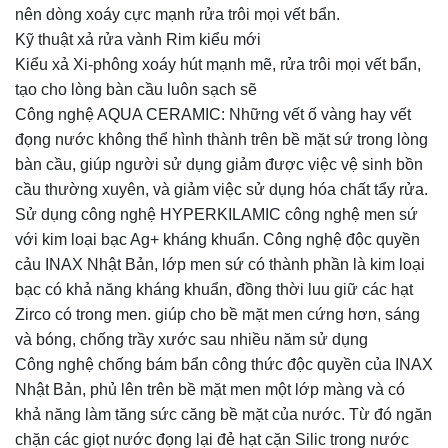
nên dòng xoáy cực mạnh rửa trôi mọi vết bẩn.
Kỹ thuật xả rửa vành Rim kiểu mới
Kiểu xả Xi-phông xoáy hút mạnh mẽ, rửa trôi mọi vết bẩn,
tạo cho lòng bàn cầu luôn sạch sẽ
Công nghệ AQUA CERAMIC: Những vết ố vàng hay vết
đọng nước không thể hình thành trên bề mặt sứ trong lòng
bàn cầu, giúp người sử dụng giảm được việc vệ sinh bồn
cầu thường xuyên, và giảm việc sử dụng hóa chất tẩy rửa.
Sử dụng công nghệ HYPERKILAMIC công nghệ men sứ
với kim loại bạc Ag+ kháng khuẩn. Công nghệ độc quyền
cảu INAX Nhật Bản, lớp men sứ có thành phần là kim loại
bạc có khả năng kháng khuẩn, đồng thời luu giữ các hạt
Zirco có trong men. giúp cho bề mặt men cứng hơn, sáng
và bóng, chống trầy xước sau nhiều năm sử dụng
Công nghệ chống bám bẩn công thức độc quyền của INAX
Nhật Bản, phủ lên trên bề mặt men một lớp màng và có
khả năng làm tăng sức căng bề mặt của nước. Từ đó ngăn
chặn các giọt nước đọng lại đẻ hạt cặn Silic trong nước