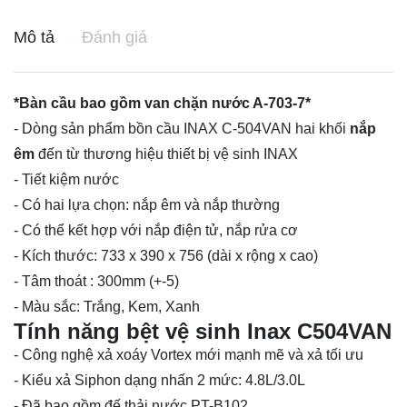
Mô tả
Đánh giá
*Bàn cầu bao gồm van chặn nước A-703-7*
- Dòng sản phẩm bồn cầu INAX C-504VAN hai khối
nắp
êm
đến từ thương hiệu thiết bị vệ sinh INAX
- Tiết kiệm nước
- Có hai lựa chọn: nắp êm và nắp thường
- Có thể kết hợp với nắp điện tử, nắp rửa cơ
- Kích thước: 733 x 390 x 756 (dài x rộng x cao)
- Tâm thoát : 300mm (+-5)
- Màu sắc: Trắng, Kem, Xanh​
Tính năng bệt vệ sinh Inax C504VAN
- Công nghệ xả xoáy Vortex mới mạnh mẽ và xả tối ưu
- Kiểu xả Siphon dạng nhấn 2 mức: 4.8L/3.0L
- Đã bao gồm đế thải nước PT-B102