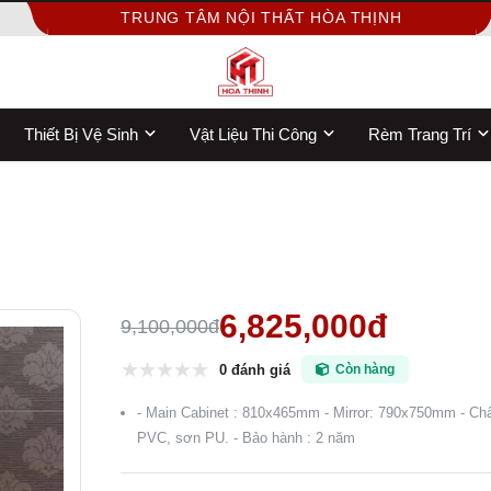
TRUNG TÂM NỘI THẤT HÒA THỊNH
Thiết Bị Vệ Sinh
Vật Liệu Thi Công
Rèm Trang Trí
6,825,000đ
9,100,000đ
0 đánh giá
Còn hàng
- Main Cabinet : 810x465mm - Mirror: 790x750mm - Chất
PVC, sơn PU. - Bảo hành : 2 năm