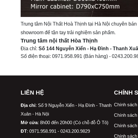
Trung tâm
Nội Thất Hoà Thịnh
tại Hà Nội chuyên bán 
showroom để tận tay trải nghiệm sản phẩm.
Trung tâm nội thất
Hòa Thịnh
Địa chỉ:
Số 144 Nguyễn Xiển - Hạ Đình - Thanh Xuâ
Số điện thoại:
0971.958.991
(Bán hàng) -
0243.200.9
LIÊN HỆ
CHÍNH 
Chính sách
Địa chỉ
:
Số 9 Nguyễn Xiển - Hạ Đình - Thanh
Xuân - Hà Nội
Chính sách 
Mở cửa
: 8h00 đến 20h00 (Có chỗ đỗ Ô Tô)
Chính sách 
ĐT
: 0971.958.991 - 0243.200.9829
Chính sách