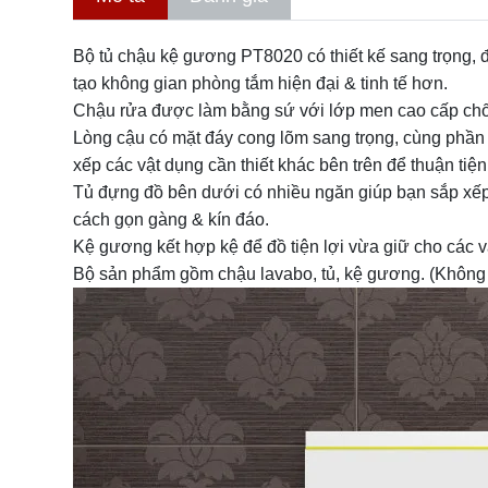
Bộ tủ chậu
kệ gương PT8020 có thiết kế sang trọng, 
tạo không gian phòng tắm hiện đại & tinh tế hơn.
Chậu rửa được làm bằng sứ với lớp men cao cấp chốn
Lòng cậu có mặt đáy cong lõm sang trọng, cùng phần b
xếp các vật dụng cần thiết khác bên trên để thuận tiện
Tủ đựng đồ bên dưới có nhiều ngăn giúp bạn sắp xếp
cách gọn gàng & kín đáo.
Kệ gương kết hợp kệ để đồ tiện lợi vừa giữ cho các vật
Bộ sản phẩm gồm chậu lavabo, tủ, kệ gương. (Không k