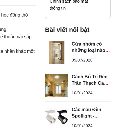
Chính sách bảo mật
thông tin
 học đồng thời
Bài viết nổi bật
ụng.
ể thoải mái sắp
Cửa nhôm có
những loại nào?
cá nhân khác một
Mẹo chọn cửa đi
09/07/2026
nhôm phù hợp
Cách Bố Trí Đèn
Trần Thạch Cao
LED Phòng Ngủ -
10/01/2024
Lắp Đèn Trần
Thạch Cao
Các mẫu Đèn
Spotlight -
Spotlight âm trần
10/01/2024
- Spotlight rọi ray