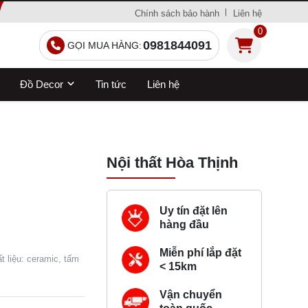
Chính sách bảo hành
Liên hệ
0
0981844091
GỌI MUA HÀNG:
Đồ Decor
Tin tức
Liên hệ
Nội thất Hòa Thịnh
Uy tín đặt lên
hàng đầu
Miễn phí lắp đặt
 liệu: ceramic, tấm
< 15km
Vận chuyển