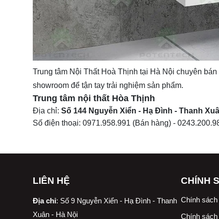
Trung tâm
Nội Thất Hoà Thịnh
tại Hà Nội chuyên bán 
showroom để tận tay trải nghiệm sản phẩm.
Trung tâm nội thất
Hòa Thịnh
Địa chỉ:
Số 144 Nguyễn Xiển - Hạ Đình - Thanh Xuâ
Số điện thoại:
0971.958.991
(Bán hàng) -
0243.200.9
LIÊN HỆ
CHÍNH 
Chính sách
Địa chỉ
:
Số 9 Nguyễn Xiển - Hạ Đình - Thanh
Xuân - Hà Nội
Chính sách 