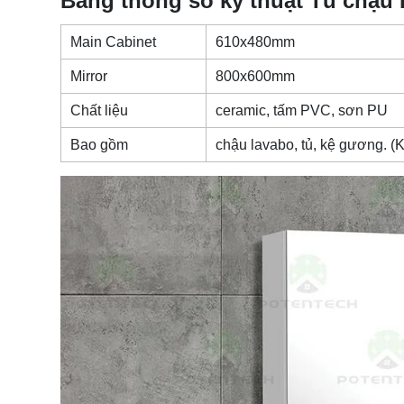
Bảng thông số kỹ thuật
Tủ chậu
Main Cabinet
610x480mm
Mirror
800x600mm
Chất liệu
ceramic, tấm PVC, sơn PU
Bao gồm
chậu lavabo, tủ, kệ gương. (