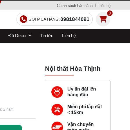
Chính sách bảo hành
Liên hệ
0
0981844091
GỌI MUA HÀNG:
Đồ Decor
Tin tức
Liên hệ
Nội thất Hòa Thịnh
Uy tín đặt lên
hàng đầu
Miễn phí lắp đặt
h: 2 năm
< 15km
Vận chuyển