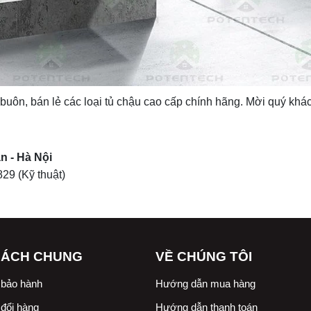
buôn, bán lẻ các loại tủ chậu cao cấp chính hãng. Mời quý kh
n - Hà Nội
829
(Kỹ thuật)
SÁCH CHUNG
VỀ CHÚNG TÔI
 bảo hành
Hướng dẫn mua hàng
đổi hàng
Hướng dẫn thanh toán