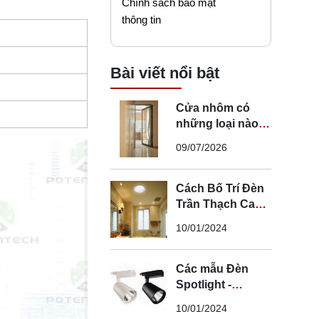
Chính sách bảo mật
thông tin
Bài viết nổi bật
Cửa nhôm có
những loại nào?
Mẹo chọn cửa đi
09/07/2026
nhôm phù hợp
Cách Bố Trí Đèn
Trần Thạch Cao
LED Phòng Ngủ -
10/01/2024
Lắp Đèn Trần
Thạch Cao
Các mẫu Đèn
Spotlight -
Spotlight âm trần
10/01/2024
- Spotlight rọi ray