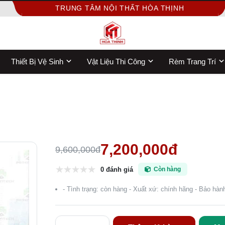
TRUNG TÂM NỘI THẤT HÒA THỊNH
Thiết Bị Vệ Sinh
Vật Liệu Thi Công
Rèm Trang Trí
7,200,000đ
9,600,000đ
0 đánh giá
Còn hàng
- Tình trạng: còn hàng - Xuất xứ: chính hãng - Bảo hàn