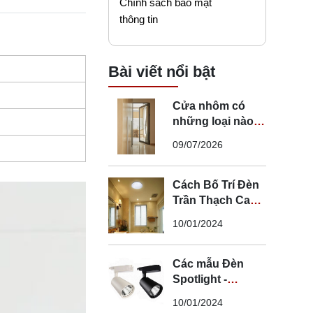
Chính sách bảo mật
thông tin
Bài viết nổi bật
Cửa nhôm có
những loại nào?
Mẹo chọn cửa đi
09/07/2026
nhôm phù hợp
Cách Bố Trí Đèn
Trần Thạch Cao
LED Phòng Ngủ -
10/01/2024
Lắp Đèn Trần
Thạch Cao
Các mẫu Đèn
Spotlight -
Spotlight âm trần
10/01/2024
- Spotlight rọi ray