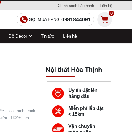
Chính sách bảo hành
Liên hệ
0
0981844091
GỌI MUA HÀNG:
Đồ Decor
Tin tức
Liên hệ
Nội thất Hòa Thịnh
Uy tín đặt lên
hàng đầu
Miễn phí lắp đặt
c - Loại tranh: tranh
< 15km
thước : 130*60 cm
Vận chuyển