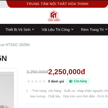
TRUNG TÂM NỘI THẤT HÒA THỊNH
Thiết Bị Vệ Sinh
Vật Liệu Thi Công
Rèm Trang Trí
ecor HTSDC-2025N
5N
2,250,000đ
3,250,000đ
0 đánh giá
Còn hàng
- Tình trạng: còn hàng - Xuất xứ: nhập khẩu nguyên chiế
treo tường - Chất liệu : Hợp kim sơn tĩnh điện - Kích 