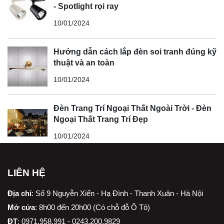
- Spotlight rọi ray
10/01/2024
Hướng dẫn cách lắp đèn soi tranh đúng kỹ
thuật và an toàn
10/01/2024
Đèn Trang Trí Ngoại Thất Ngoài Trời - Đèn
Ngoại Thất Trang Trí Đẹp
10/01/2024
LIÊN HỆ
Địa chỉ
:
Số 9 Nguyễn Xiển - Hạ Đình - Thanh Xuân - Hà Nội
Mở cửa
: 8h00 đến 20h00 (Có chỗ đỗ Ô Tô)
ĐT
: 0971.958.991 - 0243.200.9829