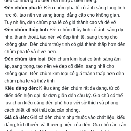
đều có những ưu điểm và nhược điểm riêng.
Đèn chùm pha lê
: Đèn chùm pha lê có ánh sáng lung linh,
rực rỡ, tạo nên vẻ sang trọng, đẳng cấp cho không gian.
Tuy nhiên, đèn chùm pha lê có giá thành cao và dễ vỡ.
Đèn chùm thủy tinh
: Đèn chùm thủy tinh có ánh sáng dịu
nhẹ, thanh thoát, tạo nên vẻ đẹp tinh tế, sang trọng cho
không gian. Đèn chùm thủy tinh có giá thành thấp hơn đèn
chùm pha lê và ít vỡ hơn.
Đèn chùm kim loại
: Đèn chùm kim loại có ánh sáng ấm
áp, sang trọng, tạo nên vẻ đẹp cổ điển, trang nhã cho
không gian. Đèn chùm kim loại có giá thành thấp hơn đèn
chùm pha lê và thủy tinh
Kiểu dáng đèn
: Kiểu dáng đèn chùm rất đa dạng, từ cổ
điển đến hiện đại, từ đơn giản đến cầu kỳ. Gia chủ có thể
lựa chọn kiểu dáng đèn phù hợp với sở thích và phong
cách thiết kế nội thất của căn phòng.
Giá cả đèn
: Giá cả đèn chùm phụ thuộc vào chất liệu, kiểu
dáng, kích thước và thương hiệu của đèn. Gia chủ cần cân