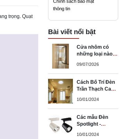
Chính sách bảo mật
thông tin
ang trọng. Quạt
Bài viết nổi bật
Cửa nhôm có
những loại nào?
Mẹo chọn cửa đi
09/07/2026
nhôm phù hợp
Cách Bố Trí Đèn
Trần Thạch Cao
LED Phòng Ngủ -
10/01/2024
Lắp Đèn Trần
Thạch Cao
Các mẫu Đèn
Spotlight -
Spotlight âm trần
10/01/2024
- Spotlight rọi ray