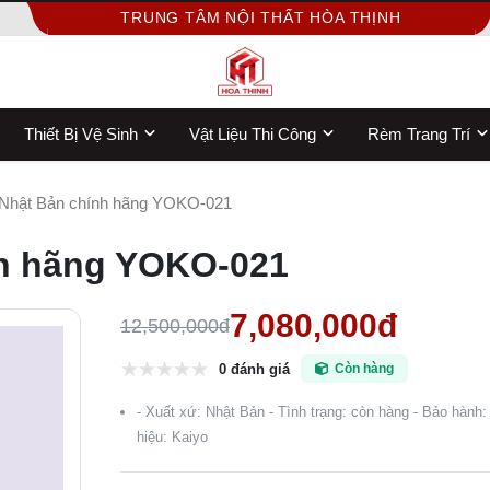
TRUNG TÂM NỘI THẤT HÒA THỊNH
Thiết Bị Vệ Sinh
Vật Liệu Thi Công
Rèm Trang Trí
 Nhật Bản chính hãng YOKO-021
nh hãng YOKO-021
7,080,000đ
12,500,000đ
0 đánh giá
Còn hàng
- Xuất xứ: Nhật Bản - Tình trạng: còn hàng - Bảo hành
hiệu: Kaiyo