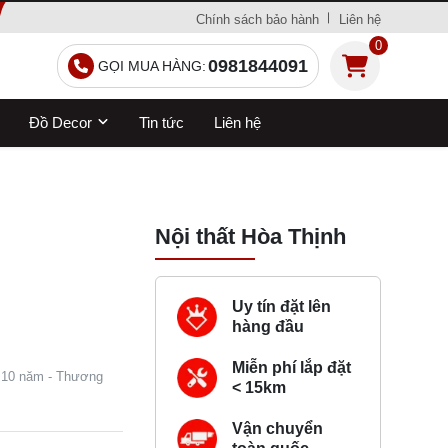
Chính sách bảo hành
Liên hệ
0
0981844091
GỌI MUA HÀNG:
Đồ Decor
Tin tức
Liên hệ
Nội thất Hòa Thịnh
Uy tín đặt lên
hàng đầu
Miễn phí lắp đặt
: 10 năm - Thương
< 15km
Vận chuyển