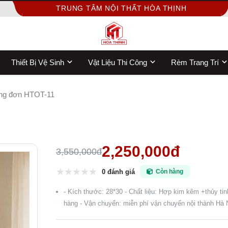
TRUNG TÂM NỘI THẤT HÒA THỊNH
Thiết Bị Vệ Sinh
Vật Liệu Thi Công
Rèm Trang Trí
ng đơn HTOT-11
2,250,000đ
3,550,000đ
0 đánh giá
Còn hàng
- Kích thước: 28*30 - Chất liệu: Hợp kim kẽm +thủy tinh
hàng - Vận chuyển: miễn phí vận chuyển nội thành Hà 