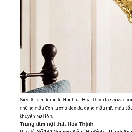
Siêu thị đèn trang trí
Nội Thất Hòa Thịnh
là showroom 
những mẫu đèn tường đẹp đa dạng mẫu mã, màu sắc. 
khuyến mại lớn.
Trung tâm nội thất
Hòa Thịnh
Địa chỉ:
Số 144 Nguyễn Xiển - Hạ Đình - Thanh Xuâ