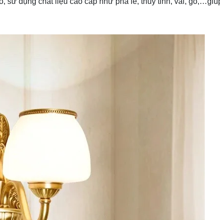
, sử dụng chất liệu cao cấp như pha lê, thủy tinh, vải, gỗ,…giú