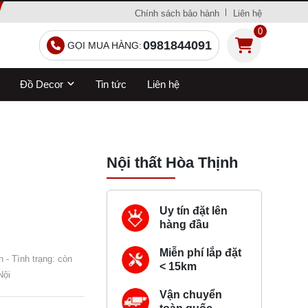
Chính sách bảo hành
Liên hệ
0
0981844091
GỌI MUA HÀNG:
Đồ Decor
Tin tức
Liên hệ
Nội thất Hòa Thịnh
Uy tín đặt lên
hàng đầu
Miễn phí lắp đặt
 - Tình trạng: còn
< 15km
Nội
Vận chuyển