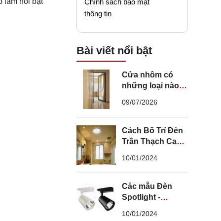
p làm nổi bật
Chính sách bảo mật
thông tin
Bài viết nổi bật
Cửa nhôm có
những loại nào?
Mẹo chọn cửa đi
09/07/2026
nhôm phù hợp
Cách Bố Trí Đèn
Trần Thạch Cao
LED Phòng Ngủ -
10/01/2024
Lắp Đèn Trần
Thạch Cao
Các mẫu Đèn
Spotlight -
Spotlight âm trần
10/01/2024
- Spotlight rọi ray