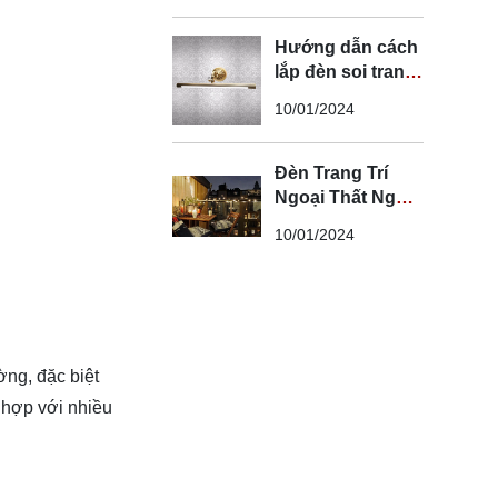
Hướng dẫn cách
lắp đèn soi tranh
đúng kỹ thuật và
10/01/2024
an toàn
Đèn Trang Trí
Ngoại Thất Ngoài
Trời - Đèn Ngoại
10/01/2024
Thất Trang Trí
Đẹp
ường
, đặc biệt
 hợp với nhiều