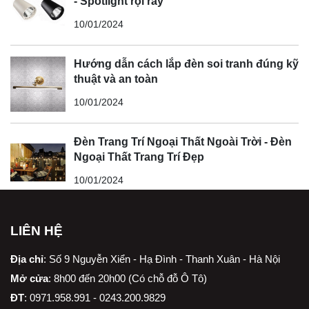
- Spotlight rọi ray
10/01/2024
Hướng dẫn cách lắp đèn soi tranh đúng kỹ
thuật và an toàn
10/01/2024
Đèn Trang Trí Ngoại Thất Ngoài Trời - Đèn
Ngoại Thất Trang Trí Đẹp
10/01/2024
LIÊN HỆ
Địa chỉ
:
Số 9 Nguyễn Xiển - Hạ Đình - Thanh Xuân - Hà Nội
Mở cửa
: 8h00 đến 20h00 (Có chỗ đỗ Ô Tô)
ĐT
: 0971.958.991 - 0243.200.9829