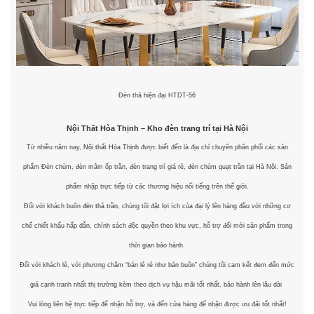
Đèn thả hiện đại HTDT-56
Nội Thất Hòa Thịnh – Kho đèn trang trí tại Hà Nội
Từ nhiều năm nay,
Nội thất Hòa Thịnh
được biết đến là địa chỉ chuyên phân phối các sản
phẩm Đèn chùm, đèn mâm ốp trần, đèn trang trí giá rẻ, đèn chùm quạt trần tại Hà Nội. Sản
phẩm nhập trực tiếp từ các thương hiệu nổi tiếng trên thế giới.
Đối với khách buôn
đèn thả trần
, chúng tôi đặt lợi ích của đại lý lên hàng đầu với những cơ
chế chiết khấu hấp dẫn, chính sách độc quyền theo khu vực, hỗ trợ đổi mới sản phẩm trong
thời gian bảo hành.
Đối với khách lẻ, với phương châm “bán lẻ rẻ như bán buôn” chúng tôi cam kết đem đến mức
giá cạnh tranh nhất thị trường kèm theo dịch vụ hậu mãi tốt nhất, bảo hành lên lâu dài
Vui lòng liên hệ trực tiếp để nhận hỗ trợ, và đến cửa hàng để nhận được ưu đãi tốt nhất!