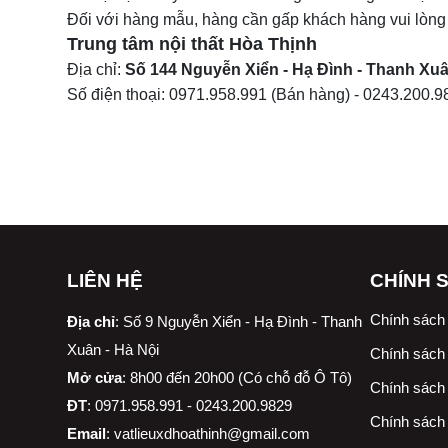
Đối với hàng mẫu, hàng cần gấp khách hàng vui lòng
Trung tâm nội thất
Hòa Thịnh
Địa chỉ:
Số 144 Nguyễn Xiển - Hạ Đình - Thanh Xuâ
Số điện thoại:
0971.958.991
(Bán hàng) -
0243.200.9
LIÊN HỆ
CHÍNH 
Chính sách
Địa chỉ
:
Số 9 Nguyễn Xiển - Hạ Đình - Thanh
Xuân - Hà Nội
Chính sách 
Mở cửa
: 8h00 đến 20h00 (Có chỗ đỗ Ô Tô)
Chính sách 
ĐT
: 0971.958.991 - 0243.200.9829
Chính sách
Email
:
vatlieuxdhoathinh@gmail.com