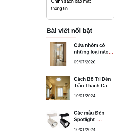
Chính sách bảo mật
thông tin
Bài viết nổi bật
Cửa nhôm có
những loại nào?
Mẹo chọn cửa đi
09/07/2026
nhôm phù hợp
Cách Bố Trí Đèn
Trần Thạch Cao
LED Phòng Ngủ -
10/01/2024
Lắp Đèn Trần
Thạch Cao
Các mẫu Đèn
Spotlight -
Spotlight âm trần
10/01/2024
- Spotlight rọi ray