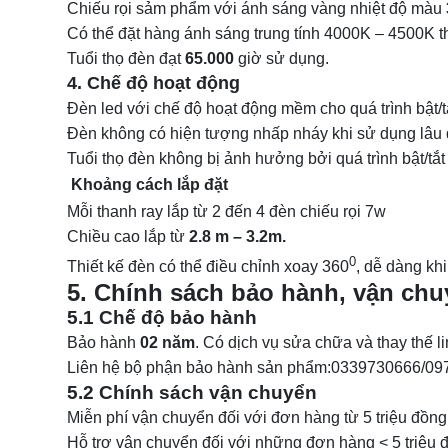
Chiếu rọi sảm phẩm với ánh sáng vàng nhiệt độ màu
Có thể đặt hàng ánh sáng trung tính 4000K – 4500K t
Tuổi thọ đèn đạt
65.000
giờ sử dụng.
4. Chế độ hoạt động
Đèn led với chế độ hoạt động mềm cho quá trình bật/tắ
Đèn không có hiện tượng nhấp nháy khi sử dụng lâu 
Tuổi thọ đèn không bị ảnh hưởng bởi quá trình bật/tắt
Khoảng cách lắp đặt
Mỗi thanh ray lắp từ 2 đến 4 đèn chiếu rọi 7w
Chiều cao lắp từ
2.8 m – 3.2m.
0
Thiết kế đèn có thể điều chỉnh xoay 360
, dễ dàng khi
5. Chính sách bảo hành, vận chuy
5.1 Chế độ bảo hành
Bảo hành
02 năm
. Có dịch vụ sửa chữa và thay thế l
Liên hệ bộ phận bảo hành sản phẩm:0339730666/0
5.2 Chính sách vận chuyển
Miễn phí vận chuyển đối với đơn hàng từ 5 triệu đồng 
Hỗ trợ vận chuyển đối với những đơn hàng < 5 triệu 