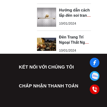
Hướng dẫn cách
lắp đèn soi tranh
đúng kỹ thuật và
10/01/2024
an toàn
Đèn Trang Trí
Ngoại Thất Ngoài
Trời - Đèn Ngoại
10/01/2024
Thất Trang Trí
Đẹp
KẾT NỐI VỚI CHÚNG TÔI
CHẤP NHẬN THANH TOÁN