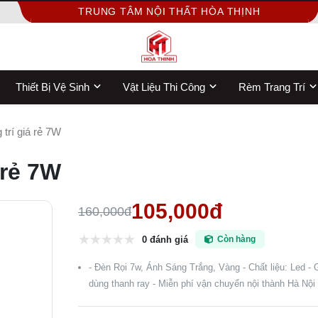
TRUNG TÂM NỘI THẤT HÒA THỊNH
Thiết Bị Vệ Sinh
Vật Liệu Thi Công
Rèm Trang Trí
 trí giá rẻ 7W
 rẻ 7W
105,000đ
160,000đ
0 đánh giá
Còn hàng
- Đèn Rọi 7w, Ánh Sáng Trắng, Vàng - Chất liệu: Led - 
dùng thanh ray - Miễn phí vận chuyển nội thành Hà Nội