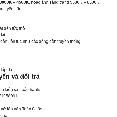
3000K – 4500K,
hoặc ánh sáng trắng
5500K – 6500K
.
heo yêu cầu.
t đèn tức thời.
dài.
 đèn liên tục như các dòng đèn truyền thống.
 lắp đặt.
ển và đổi trả
inh kiện sau bảo hành.
971958991
trở lên trên Toàn Quốc.
đồng.