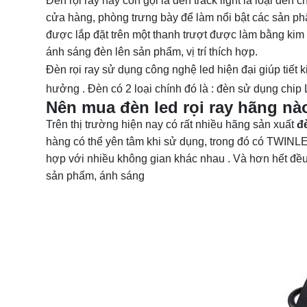
Đèn rọi ray
hay còn gọi là đèn track light là loại đè
cửa hàng, phòng trưng bày để làm nổi bật các sản ph
được lắp đặt trên một thanh trượt được làm bằng kim l
ánh sáng đèn lên sản phẩm, vị trí thích hợp.
Đèn rọi ray sử dụng công nghệ led hiện đại giúp tiết
hưởng . Đèn có 2 loại chính đó là : đèn sử dụng chi
Nên mua đèn led rọi ray hãng nà
Trên thị trường hiện nay có rất nhiều hãng sản xuất
đè
hàng có thể yên tâm khi sử dụng, trong đó có TWINL
hợp với nhiều không gian khác nhau . Và hơn hết đề
sản phẩm, ánh sáng