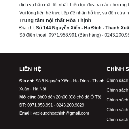
dịch vụ hậu mãi tốt nhất. Liên tục đưa ra các chương 
Vui lòng liên hệ trực tiếp để nhận hỗ trợ, và đến cửa
Trung tâm nội thất
Hòa Thịnh
Địa chỉ:
Số 144 Nguyễn Xiển - Hạ Đình - Thanh Xuâ
Số điện thoại:
0971.958.991
(Bán hàng) -
0243.200.9
LIÊN HỆ
CHÍNH 
Chính sách
Địa chỉ
:
Số 9 Nguyễn Xiển - Hạ Đình - Thanh
Xuân - Hà Nội
Chính sách 
Mở cửa
: 8h00 đến 20h00 (Có chỗ đỗ Ô Tô)
Chính sách 
ĐT
: 0971.958.991 - 0243.200.9829
Chính sách
Email
:
vatlieuxdhoathinh@gmail.com
Chính sách 