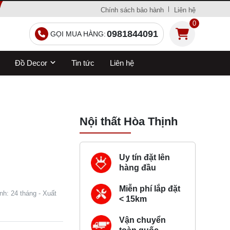
Chính sách bảo hành
Liên hệ
0
0981844091
GỌI MUA HÀNG:
Đồ Decor
Tin tức
Liên hệ
Nội thất Hòa Thịnh
Uy tín đặt lên
hàng đầu
Miễn phí lắp đặt
nh: 24 tháng - Xuất
< 15km
Vận chuyển