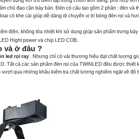
n chuyên dụng với ưu điểm tập trung chùm ánh sáng, phù hợp vớ
ẩm chủ đạo cần bày bán. Đèn có cấu tạo gồm 2 phần : đèn và t
oại có khe cài giúp dễ dàng di chuyển vị trí bóng đèn rọi và h
 kiệm điện, không tỏa nhiệt khi sử dụng giúp sản phẩm trưng bày
p LED Hight power và chip LED COB.
o và ở đâu ?
n led rọi ray
. Nhưng chỉ có vài thương hiệu đạt chất lượng g
ED. Tất cả các sản phẩm đèn rọi của TWINLED đều được thiết 
u vượt qua những khâu kiểm tra chất lượng nghiêm ngặt về độ 