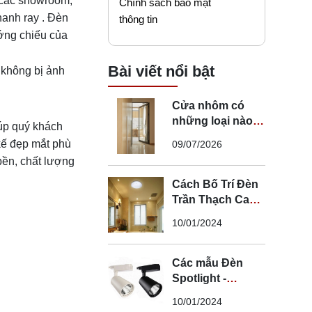
i các showroom,
Chính sách bảo mật
hanh ray . Đèn
thông tin
ướng chiếu của
Bài viết nổi bật
 không bị ảnh
Cửa nhôm có
những loại nào?
iúp quý khách
Mẹo chọn cửa đi
kế đẹp mắt phù
09/07/2026
nhôm phù hợp
bền, chất lượng
Cách Bố Trí Đèn
Trần Thạch Cao
LED Phòng Ngủ -
10/01/2024
Lắp Đèn Trần
Thạch Cao
Các mẫu Đèn
Spotlight -
Spotlight âm trần
10/01/2024
- Spotlight rọi ray