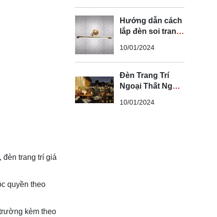
Hướng dẫn cách
lắp đèn soi tranh
đúng kỹ thuật và
10/01/2024
an toàn
Đèn Trang Trí
Ngoại Thất Ngoài
Trời - Đèn Ngoại
10/01/2024
Thất Trang Trí
Đẹp
èn trang trí giá
độc quyền theo
 trường kèm theo