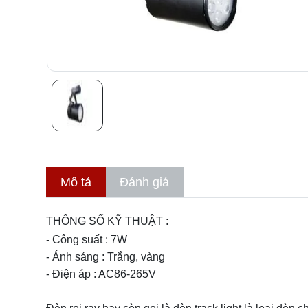
Mô tả
Đánh giá
THÔNG SỐ KỸ THUẬT :
- Công suất : 7W
- Ánh sáng : Trắng, vàng
- Điện áp : AC86-265V