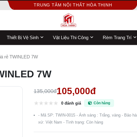
TRUNG TÂM NỘI THẤT HÒA THỊNH
Thiết Bị Vệ Sinh
Vật Liệu Thi Công
Rèm Trang Trí
í giá rẻ TWINLED 7W
 TWINLED 7W
105,000đ
135,000đ
0 đánh giá
Còn hàng
- Mã SP: TWIN-0015 - Ánh sáng : Trắng, vàng - Bảo hà
xứ: Việt Nam - Tình trạng: Còn hàng