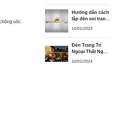
Hướng dẫn cách
lắp đèn soi tranh
 chống sốc.
đúng kỹ thuật và
10/01/2024
an toàn
Đèn Trang Trí
Ngoại Thất Ngoài
Trời - Đèn Ngoại
10/01/2024
Thất Trang Trí
Đẹp