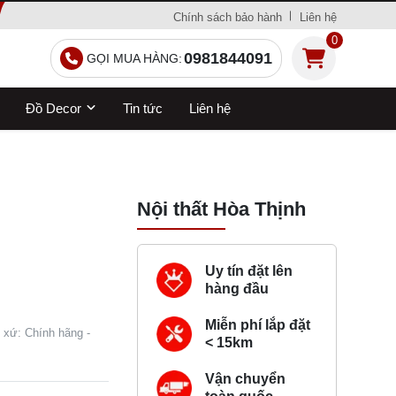
Chính sách bảo hành
Liên hệ
0
0981844091
GỌI MUA HÀNG:
Đồ Decor
Tin tức
Liên hệ
Nội thất Hòa Thịnh
Uy tín đặt lên
hàng đầu
Miễn phí lắp đặt
t xứ: Chính hãng -
< 15km
Vận chuyển