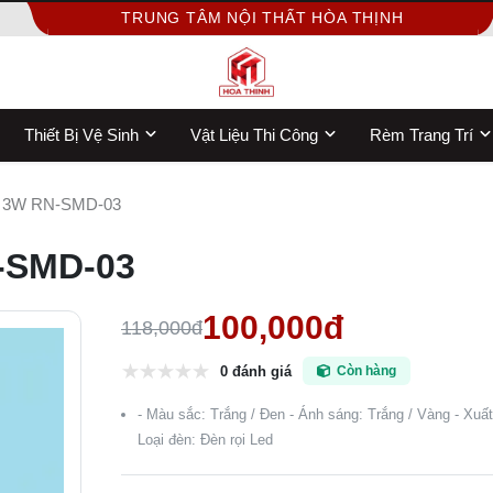
TRUNG TÂM NỘI THẤT HÒA THỊNH
Thiết Bị Vệ Sinh
Vật Liệu Thi Công
Rèm Trang Trí
 rẻ 3W RN-SMD-03
N-SMD-03
100,000đ
118,000đ
0 đánh giá
Còn hàng
- Màu sắc: Trắng / Đen - Ánh sáng: Trắng / Vàng - Xuấ
Loại đèn: Đèn rọi Led