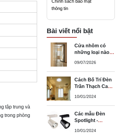
Chính sách bảo mật
thông tin
Bài viết nổi bật
Cửa nhôm có
những loại nào?
Mẹo chọn cửa đi
09/07/2026
nhôm phù hợp
Cách Bố Trí Đèn
Trần Thạch Cao
LED Phòng Ngủ -
10/01/2024
Lắp Đèn Trần
Thạch Cao
g tập trung và
Các mẫu Đèn
ng trong phòng
Spotlight -
Spotlight âm trần
10/01/2024
- Spotlight rọi ray