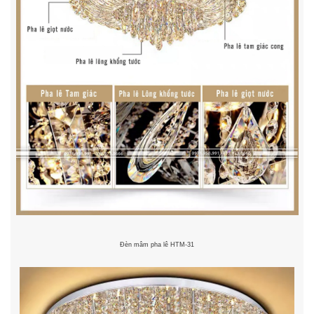
Đèn mâm pha lê HTM-31