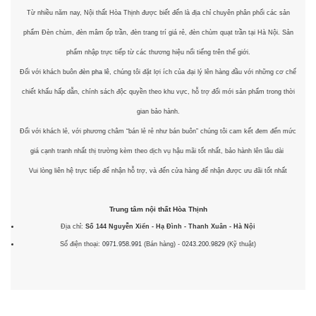
Từ nhiều năm nay, Nội thất Hòa Thịnh được biết đến là địa chỉ chuyên phân phối các sản
phẩm Đèn chùm, đèn mâm ốp trần, đèn trang trí giá rẻ, đèn chùm quạt trần tại Hà Nội. Sản
phẩm nhập trực tiếp từ các thương hiệu nổi tiếng trên thế giới.
Đối với khách buôn
đèn pha lê
, chúng tôi đặt lợi ích của đại lý lên hàng đầu với những cơ chế
chiết khấu hấp dẫn, chính sách độc quyền theo khu vực, hỗ trợ đổi mới sản phẩm trong thời
gian bảo hành.
Đối với khách lẻ, với phương châm “bán lẻ rẻ như bán buôn” chúng tôi cam kết đem đến mức
giá cạnh tranh nhất thị trường kèm theo dịch vụ hậu mãi tốt nhất, bảo hành lên lâu dài
Vui lòng liên hệ trực tiếp để nhận hỗ trợ, và đến cửa hàng để nhận được ưu đãi tốt nhất
Trung tâm nội thất
Hòa Thịnh
Địa chỉ:
Số 144 Nguyễn Xiển - Hạ Đình - Thanh Xuân - Hà Nội
Số điện thoại:
0971.958.991
(Bán hàng) -
0243.200.9829
(Kỹ thuật)