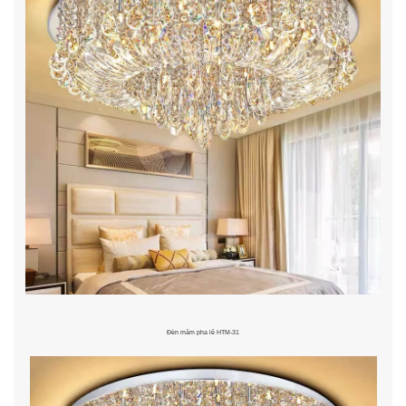
Đèn mâm pha lê HTM-31