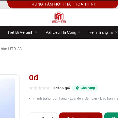
TRUNG TÂM NỘI THẤT HÒA THỊNH
Thiết Bị Vệ Sinh
Vật Liệu Thi Công
Rèm Trang Trí
 bàn HTB-88
0đ
0 đánh giá
Còn hàng
- Tình trạng: còn hàng - Loại đèn: đèn bàn - Bảo hành: