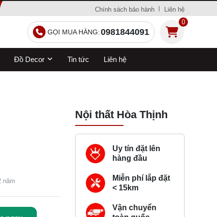
Chính sách bảo hành
Liên hệ
0
0981844091
GỌI MUA HÀNG:
Đồ Decor
Tin tức
Liên hệ
Nội thất Hòa Thịnh
Uy tín đặt lên
hàng đầu
Miễn phí lắp đặt
 2 năm
< 15km
Vận chuyển