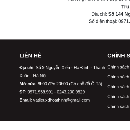
Tru
Địa chỉ:
Số 144 Ng
Số điện thoại:
0971
LIÊN HỆ
CHÍNH 
Chính sách
Địa chỉ
:
Số 9 Nguyễn Xiển - Hạ Đình - Thanh
Xuân - Hà Nội
Chính sách 
Mở cửa
: 8h00 đến 20h00 (Có chỗ đỗ Ô Tô)
Chính sách 
ĐT
: 0971.958.991 - 0243.200.9829
Chính sách
Email
:
vatlieuxdhoathinh@gmail.com
Chính sách 
Công ty TNHH vật liệu xây dựng & trang trí nội thất