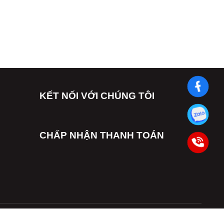
KẾT NỐI VỚI CHÚNG TÔI
CHẤP NHẬN THANH TOÁN
inh@gmail.com.Ch
ịu trách nhiệm Nguyễn Thùy Dương