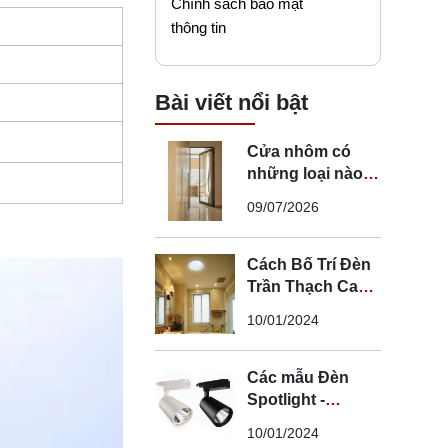
Chính sách bảo mật
thông tin
Bài viết nổi bật
Cửa nhôm có
những loại nào?
Mẹo chọn cửa đi
09/07/2026
nhôm phù hợp
Cách Bố Trí Đèn
Trần Thạch Cao
LED Phòng Ngủ -
10/01/2024
Lắp Đèn Trần
Thạch Cao
Các mẫu Đèn
Spotlight -
Spotlight âm trần
10/01/2024
- Spotlight rọi ray