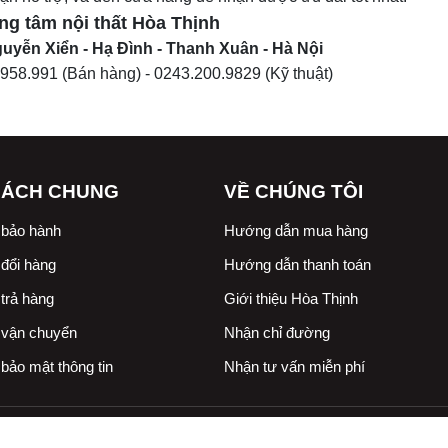
ng tâm nội thất
Hòa Thịnh
uyễn Xiển - Hạ Đình - Thanh Xuân - Hà Nội
.958.991
(Bán hàng) -
0243.200.9829
(Kỹ thuật)
SÁCH CHUNG
VỀ CHÚNG TÔI
 bảo hành
Hướng dẫn mua hàng
đổi hàng
Hướng dẫn thanh toán
trả hàng
Giới thiệu Hòa Thịnh
 vận chuyển
Nhận chỉ đường
bảo mật thông tin
Nhận tư vấn miễn phí
 Hòa Thịnh. MST 0108418699. ĐT 0971.958.991. Email:
vatlieuxdhoath