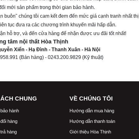
 đổi mới sản phẩm trong thời gian bảo hành.
n buôn" chúng tôi cam kết đem đến mức giá cạnh tranh nhất th
 Liên tục đưa ra các chương trình khuyến mãi hấp dẫn.
nhận hỗ trợ, và đến cửa hàng để nhận được ưu đãi tốt nhất!
ng tâm nội thất
Hòa Thịnh
uyễn Xiển - Hạ Đình - Thanh Xuân - Hà Nội
.958.991
(Bán hàng) -
0243.200.9829
(Kỹ thuật)
SÁCH CHUNG
VỀ CHÚNG TÔI
 bảo hành
Hướng dẫn mua hàng
đổi hàng
Hướng dẫn thanh toán
trả hàng
Giới thiệu Hòa Thịnh