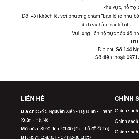
khu vực, hỗ trợ
Đối với khách lẻ, với phương châm "bán lẻ rẻ như bá
dịch vụ hậu mãi tốt nhất.
Vui lòng liên hệ trực tiếp để 
Tru
Địa chỉ:
Số 144 Ng
Số điện thoại:
0971
LIÊN HỆ
CHÍNH 
Chính sách
Địa chỉ
:
Số 9 Nguyễn Xiển - Hạ Đình - Thanh
Xuân - Hà Nội
Chính sách 
Mở cửa
: 8h00 đến 20h00 (Có chỗ đỗ Ô Tô)
Chính sách 
ĐT
: 0971.958.991 - 0243.200.9829