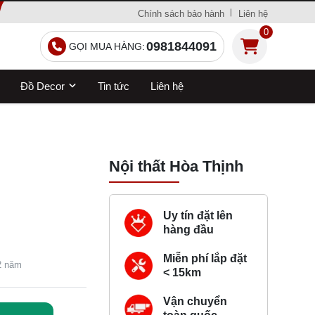
Chính sách bảo hành
Liên hệ
0
0981844091
GỌI MUA HÀNG:
Đồ Decor
Tin tức
Liên hệ
Nội thất Hòa Thịnh
Uy tín đặt lên
hàng đầu
Miễn phí lắp đặt
 2 năm
< 15km
Vận chuyển