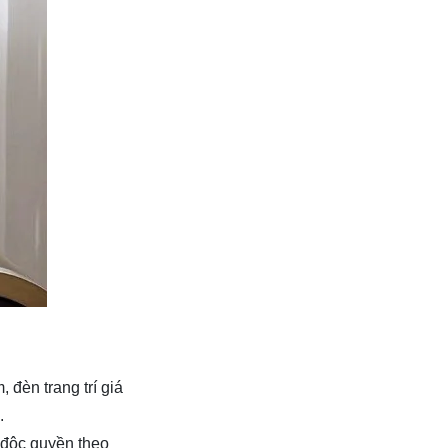
đèn trang trí giá
.
h độc quyền theo