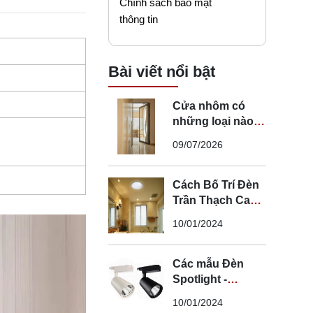
Chính sách bảo mật
thông tin
Bài viết nổi bật
Cửa nhôm có
những loại nào?
Mẹo chọn cửa đi
09/07/2026
nhôm phù hợp
Cách Bố Trí Đèn
Trần Thạch Cao
LED Phòng Ngủ -
10/01/2024
Lắp Đèn Trần
Thạch Cao
Các mẫu Đèn
Spotlight -
Spotlight âm trần
10/01/2024
- Spotlight rọi ray