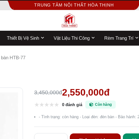
TRUNG TÂM NỘI THẤT HÒA THỊNH
Thiết Bị Vệ Sinh
Vật Liệu Thi Công
Rèm Trang Trí
 bàn HTB-77
2,550,000đ
3,450,000đ
0 đánh giá
Còn hàng
- Tình trạng: còn hàng - Loại đèn: đèn bàn - Bảo hành: