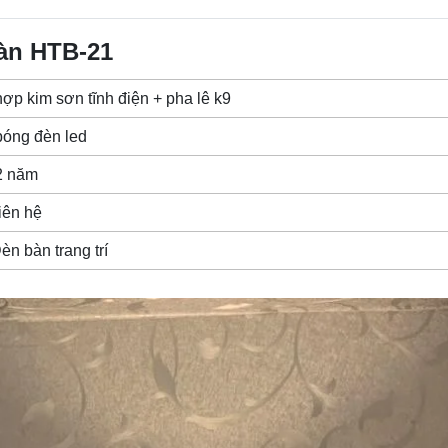
bàn HTB-21
ợp kim sơn tĩnh điện + pha lê k9
óng đèn led
2 năm
iên hệ
èn bàn trang trí