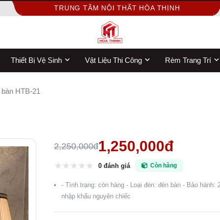
TRUNG TÂM NỘI THẤT HÒA THỊNH
Thiết Bị Vệ Sinh
Vật Liệu Thi Công
Rèm Trang Trí
 bàn HTB-21
1,250,000đ
2,250,000đ
0 đánh giá
Còn hàng
- Tình trạng: còn hàng - Loại đèn: đèn bàn - Bảo hành:
nhập khẩu nguyên chiếc