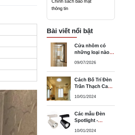
Chính sách bảo mật
thông tin
Bài viết nổi bật
Cửa nhôm có
những loại nào?
Mẹo chọn cửa đi
09/07/2026
nhôm phù hợp
Cách Bố Trí Đèn
Trần Thạch Cao
LED Phòng Ngủ -
10/01/2024
Lắp Đèn Trần
Thạch Cao
Các mẫu Đèn
Spotlight -
Spotlight âm trần
10/01/2024
- Spotlight rọi ray