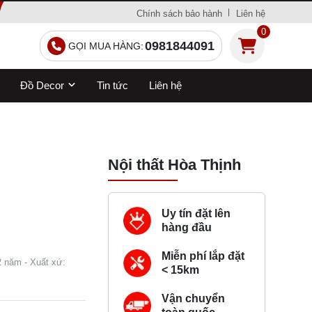
Chính sách bảo hành
Liên hệ
0
0981844091
GỌI MUA HÀNG:
Đồ Decor
Tin tức
Liên hệ
Nội thất Hòa Thịnh
Uy tín đặt lên
hàng đầu
Miễn phí lắp đặt
 2 năm - Xuất xứ:
< 15km
Vận chuyển